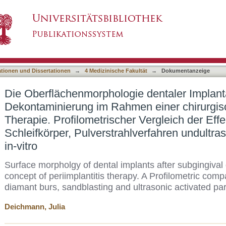
ie dentaler Implantate nachsubgingivaler De
asiert)
lantitis-Therapie. Profilometrischer Vergleich 
verfahren undultraschallaktivierter Partikel in-v
ationen und Dissertationen
→
4 Medizinische Fakultät
→
Dokumentanzeige
Die Oberflächenmorphologie dentaler Implant
Dekontaminierung im Rahmen einer chirurgisc
Therapie. Profilometrischer Vergleich der Eff
Schleifkörper, Pulverstrahlverfahren undultrasc
in-vitro
Surface morpholgy of dental implants after subgingival
concept of periimplantitis therapy. A Profilometric compa
diamant burs, sandblasting and ultrasonic activated part
Deichmann, Julia