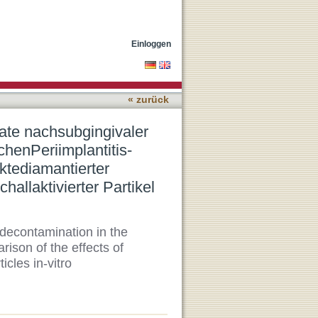
kontaminierung im Rahmen
der Effektediamantierter
itro
Einloggen
« zurück
ate nachsubgingivaler
henPeriimplantitis-
ektediamantierter
hallaktivierter Partikel
 decontamination in the
rison of the effects of
icles in-vitro