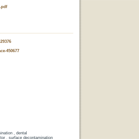
.pdf
-29376
ace-450677
ination , dental
ector , surface decontamination