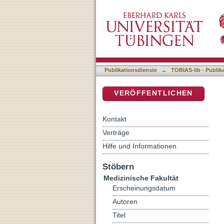
Die Oberflächenmorpholog
DSpace Repositorium (Manakin b
einer chirurgischenPeriimp
Schleifkörper, Pulverstrahl
Publikationsdienste
→
TOBIAS-lib - Publik
VERÖFFENTLICHEN
Kontakt
Verträge
Hilfe und Informationen
Stöbern
Medizinische Fakultät
Erscheinungsdatum
Autoren
Titel