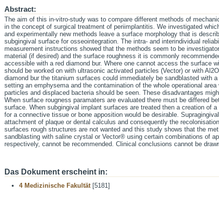
Abstract:
The aim of this in-vitro-study was to compare different methods of mechani
in the concept of surgical treatment of periimplantitis. We investigated wh
and experimentally new methods leave a surface morphology that is described
subgingival surface for osseointegration. The intra- and interindividual relia
measurement instructions showed that the methods seem to be investigator 
material (if desired) and the surface roughness it is commonly recommended 
accessible with a red diamond bur. Where one cannot access the surface wit
should be worked on with ultrasonic activated particles (Vector) or with Al2O
diamond bur the titanium surfaces could immediately be sandblasted with a
setting an emphysema and the contamination of the whole operational area w
particles and displaced bacteria should be seen. These disadvantages migh
When surface rougness paramaters are evaluated there must be differed be
surface. When subgingival implant surfaces are treated then a creation of 
for a connective tissue or bone apposition would be desirable. Supragingiva
attachment of plaque or dental calculus and consequently the recolonisati
surfaces rough structures are not wanted and this study shows that the met
sandblasting with saline crystal or Vector® using certain combinations of app
respectively, cannot be recommended. Clinical conclusions cannot be drawn 
Das Dokument erscheint in:
4 Medizinische Fakultät
[5181]