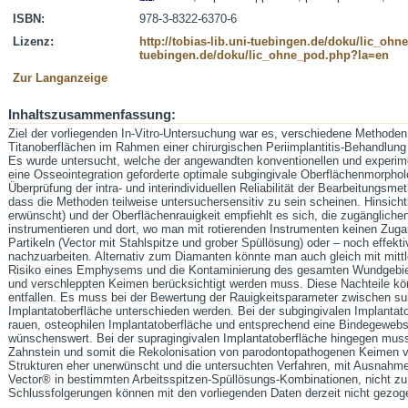
ISBN:
978-3-8322-6370-6
Lizenz:
http://tobias-lib.uni-tuebingen.de/doku/lic_oh
tuebingen.de/doku/lic_ohne_pod.php?la=en
Zur Langanzeige
Inhaltszusammenfassung:
Ziel der vorliegenden In-Vitro-Untersuchung war es, verschiedene Method
Titanoberflächen im Rahmen einer chirurgischen Periimplantitis-Behandlung 
Es wurde untersucht, welche der angewandten konventionellen und experimen
eine Osseointegration geforderte optimale subgingivale Oberflächenmorpholo
Überprüfung der intra- und interindividuellen Reliabilität der Bearbeitungsm
dass die Methoden teilweise untersuchersensitiv zu sein scheinen. Hinsichtl
erwünscht) und der Oberflächenrauigkeit empfiehlt es sich, die zugängliche
instrumentieren und dort, wo man mit rotierenden Instrumenten keinen Zugang
Partikeln (Vector mit Stahlspitze und grober Spüllösung) oder – noch effek
nachzuarbeiten. Alternativ zum Diamanten könnte man auch gleich mit mitt
Risiko eines Emphysems und die Kontaminierung des gesamten Wundgebietes
und verschleppten Keimen berücksichtigt werden muss. Diese Nachteile kö
entfallen. Es muss bei der Bewertung der Rauigkeitsparameter zwischen sub
Implantatoberfläche unterschieden werden. Bei der subgingivalen Implantato
rauen, osteophilen Implantatoberfläche und entsprechend eine Bindegeweb
wünschenswert. Bei der supragingivalen Implantatoberfläche hingegen mus
Zahnstein und somit die Rekolonisation von parodontopathogenen Keimen v
Strukturen eher unerwünscht und die untersuchten Verfahren, mit Ausnahme
Vector® in bestimmten Arbeitsspitzen-Spüllösungs-Kombinationen, nicht zu
Schlussfolgerungen können mit den vorliegenden Daten derzeit nicht gezog