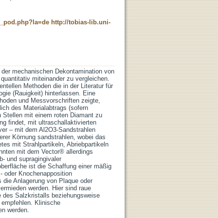
ne_pod.php?la=de
http://tobias-lib.uni-
en der mechanischen Dekontamination von
quantitativ miteinander zu vergleichen.
tellen Methoden die in der Literatur für
gie (Rauigkeit) hinterlassen. Eine
ethoden und Messvorschriften zeigte,
ich des Materialabtrags (sofern
n Stellen mit einem roten Diamant zu
 findet, mit ultraschallaktivierten
tiver – mit dem Al2O3-Sandstrahlen
lerer Körnung sandstrahlen, wobei das
 mit Strahlpartikeln, Abriebpartikeln
nnten mit dem Vector® allerdings
- und supragingivaler
berfläche ist die Schaffung einer mäßig
s- oder Knochenapposition
s die Anlagerung von Plaque oder
ermieden werden. Hier sind raue
 des Salzkristalls beziehungsweise
 empfehlen. Klinische
en werden.