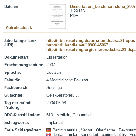
Dateien:
Dissertation_DeichmannJulia_2007
1.29 MB
PDF
Aufrufstatistik
Zitierfähiger Link
http://nbn-resolving.de/urn:nbn:de:bsz:21-opus
(URI):
http://hdl.handle.net/10900/45067
http://nbn-resolving.org/urn:nbn:de:bsz:21-dsp
Dokumentart:
Dissertation
Erscheinungsdatum:
2007
Sprache:
Deutsch
Fakultät:
4 Medizinische Fakultät
Fachbereich:
Sonstige
Gutachter:
Geis-Gerstorfer, J.
Tag der mündl.
2004-06-08
Prüfung:
DDC-Klassifikation:
610 - Medizin, Gesundheit
Schlagworte:
Implantat
Freie Schlagwörter:
Periimplantitis , Vector , Oberfläche , Dekontam
dental , implant-supported , periimplantitis , V