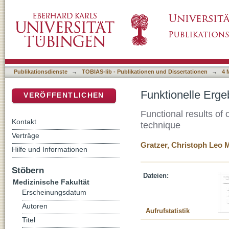
Funktionelle Ergebnisse der Achillessehnen
DSpace Repositorium (Manakin basiert)
Publikationsdienste
→
TOBIAS-lib - Publikationen und Dissertationen
→
4 
Funktionelle Erge
VERÖFFENTLICHEN
Functional results of 
Kontakt
technique
Verträge
Gratzer, Christoph Leo 
Hilfe und Informationen
Stöbern
Dateien:
Medizinische Fakultät
Erscheinungsdatum
Autoren
Aufrufstatistik
Titel