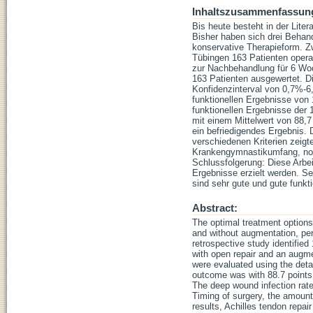
Inhaltszusammenfassun
Bis heute besteht in der Lite
Bisher haben sich drei Behand
konservative Therapieform. Z
Tübingen 163 Patienten operat
zur Nachbehandlung für 6 Woc
163 Patienten ausgewertet. D
Konfidenzinterval von 0,7%-6
funktionellen Ergebnisse vo
funktionellen Ergebnisse de
mit einem Mittelwert von 88,7
ein befriedigendes Ergebnis. 
verschiedenen Kriterien zeigt
Krankengymnastikumfang, noch
Schlussfolgerung: Diese Arbei
Ergebnisse erzielt werden. Se
sind sehr gute und gute funkti
Abstract:
The optimal treatment options 
and without augmentation, pe
retrospective study identified
with open repair and an augme
were evaluated using the deta
outcome was with 88.7 points 
The deep wound infection rate
Timing of surgery, the amount
results, Achilles tendon repai