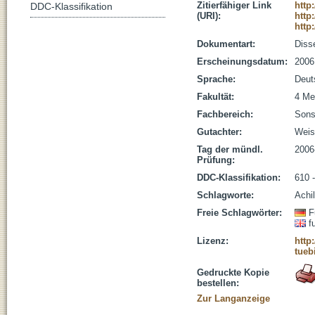
Zitierfähiger Link
http
DDC-Klassifikation
(URI):
http
http
Dokumentart:
Disse
Erscheinungsdatum:
2006
Sprache:
Deut
Fakultät:
4 Me
Fachbereich:
Sons
Gutachter:
Weis
Tag der mündl.
2006
Prüfung:
DDC-Klassifikation:
610 
Schlagworte:
Achi
Freie Schlagwörter:
F
f
Lizenz:
http
tueb
Gedruckte Kopie
bestellen:
Zur Langanzeige