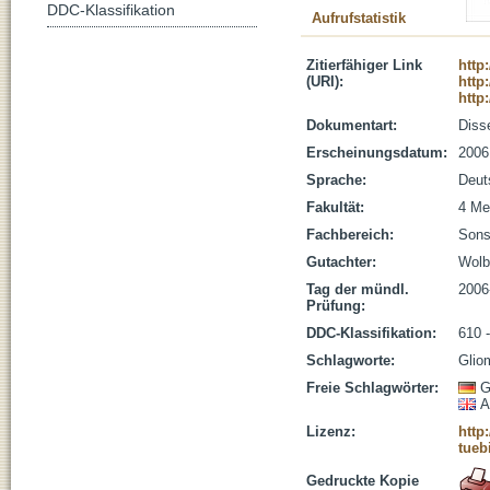
DDC-Klassifikation
Aufrufstatistik
Zitierfähiger Link
http
(URI):
http
http
Dokumentart:
Disse
Erscheinungsdatum:
2006
Sprache:
Deut
Fakultät:
4 Me
Fachbereich:
Sons
Gutachter:
Wolb
Tag der mündl.
2006
Prüfung:
DDC-Klassifikation:
610 
Schlagworte:
Glio
Freie Schlagwörter:
G
A
Lizenz:
http
tueb
Gedruckte Kopie