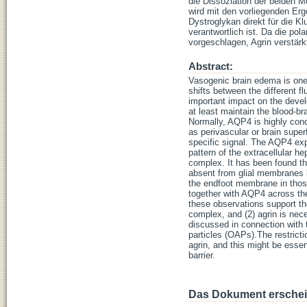
die Dissoziation der beiden Mo
wird mit den vorliegenden Erg
Dystroglykan direkt für die
verantwortlich ist. Da die pol
vorgeschlagen, Agrin verstär
Abstract:
Vasogenic brain edema is one 
shifts between the different 
important impact on the devel
at least maintain the blood-br
Normally, AQP4 is highly con
as perivascular or brain su
specific signal. The AQP4 exp
pattern of the extracellular 
complex. It has been found t
absent from glial membranes b
the endfoot membrane in those
together with AQP4 across the 
these observations support th
complex, and (2) agrin is nece
discussed in connection with 
particles (OAPs).The restric
agrin, and this might be essent
barrier.
Das Dokument erschein