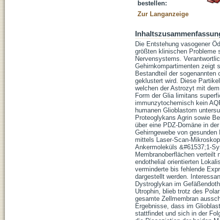
bestellen:
Zur Langanzeige
Inhaltszusammenfassun
Die Entstehung vasogener Öde
größten klinischen Probleme 
Nervensystems. Verantwortlic
Gehirnkompartimenten zeigt s
Bestandteil der sogenannten 
geklustert wird. Diese Partik
welchen der Astrozyt mit dem 
Form der Glia limitans superf
immunzytochemisch kein AQP4-
humanen Glioblastom untersuc
Proteoglykans Agrin sowie B
über eine PDZ-Domäne in der Z
Gehirngewebe von gesunden R
mittels Laser-Scan-Mikroskop
Ankermoleküls &#61537;1-Synt
Membranoberflächen verteilt n
endothelial orientierten Lokal
verminderte bis fehlende Exp
dargestellt werden. Interessa
Dystroglykan im Gefäßendoth
Utrophin, blieb trotz des Pol
gesamte Zellmembran ausschl
Ergebnisse, dass im Gliobla
stattfindet und sich in der F