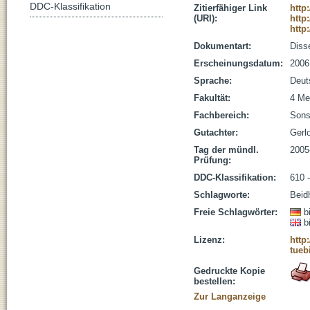
DDC-Klassifikation
Zitierfähiger Link
http
(URI):
http
http
Dokumentart:
Disse
Erscheinungsdatum:
2006
Sprache:
Deut
Fakultät:
4 Me
Fachbereich:
Sons
Gutachter:
Gerlo
Tag der mündl.
2005
Prüfung:
DDC-Klassifikation:
610 
Schlagworte:
Beid
Freie Schlagwörter:
b
b
Lizenz:
http
tueb
Gedruckte Kopie
bestellen:
Zur Langanzeige