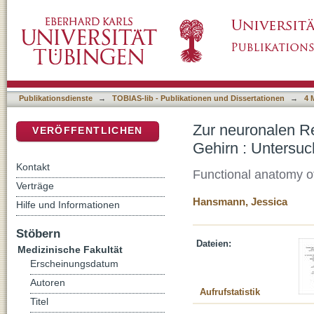
Zur neuronalen Repräsentation bimanuellen
DSpace Repositorium (Manakin basiert)
mit funktioneller Kernspintomographie
Publikationsdienste
→
TOBIAS-lib - Publikationen und Dissertationen
→
4 
Zur neuronalen R
VERÖFFENTLICHEN
Gehirn : Untersuc
Kontakt
Functional anatomy of
Verträge
Hansmann, Jessica
Hilfe und Informationen
Stöbern
Dateien:
Medizinische Fakultät
Erscheinungsdatum
Autoren
Aufrufstatistik
Titel