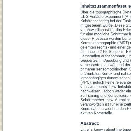
Inhaltszusammenfassun
Über die topographische Dyna
EEG-Vorläuferexperiment (Andr
Kohärenzanstieg bei der Fus
mitgesteuert würde. Diese Stu
verantwortlich ist für das E
für eine mögliche Schrittmache
dieser Prozesse wurden bei a
Kernspintomographie (fMRT) u
gelernten rechts- und einer g
bimanuelle 2 Hz Sequenz. FMR
Lernstadien aufgenommen, unt
Sequenzen in Ausübung und Ko
verbesserte sich während der 
primären sensomotorischen Ko
präfrontalen Kortex und nahez
lernabhängigen dynamischen V
(PPC), jedoch keine relevant
von zwei rechts- bzw. linksh
nachweisen, jedoch weder ein
zu Training und Konsolidieru
Schrittmacher- bzw. Autopilot
verantwortlich ist für eine 
Koordination zwischen den Ext
aktiven Körperteile.
Abstract:
Little is known about the top