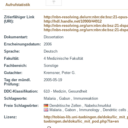
Aufrufstatistik
Zitierfähiger Link
http://nbn-resolving.de/urn:nbn:de:bsz:21-opus
(URI):
http://hdl.handle.net/10900/44912
http://nbn-resolving.org/urn:nbn:de:bsz:21-dsp
http://nbn-resolving.org/urn:nbn:de:bsz:21-dsp
Dokumentart:
Dissertation
Erscheinungsdatum:
2006
Sprache:
Deutsch
Fakultät:
4 Medizinische Fakultät
Fachbereich:
Sonstige
Gutachter:
Kremsner, Peter G.
Tag der mündl.
2005-05-19
Prüfung:
DDC-Klassifikation:
610 - Medizin, Gesundheit
Schlagworte:
Malaria , Gabun , Immunreaktion
Freie Schlagwörter:
Dendritische Zellen , Nabelschnurblut
Malaria , Gabon , Immunology , Dendritic cells 
Lizenz:
http://tobias-lib.uni-tuebingen.de/doku/lic_mi
tuebingen.de/doku/lic_mit_pod.php?la=en