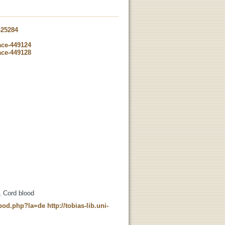
-25284
ace-449124
ace-449128
, Cord blood
t_pod.php?la=de
http://tobias-lib.uni-