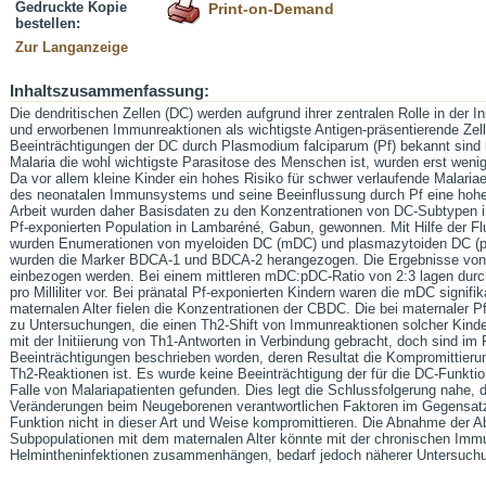
Gedruckte Kopie
Print-on-Demand
bestellen:
Zur Langanzeige
Inhaltszusammenfassung:
Die dendritischen Zellen (DC) werden aufgrund ihrer zentralen Rolle in der 
und erworbenen Immunreaktionen als wichtigste Antigen-präsentierende Ze
Beeinträchtigungen der DC durch Plasmodium falciparum (Pf) bekannt sind 
Malaria die wohl wichtigste Parasitose des Menschen ist, wurden erst wenig
Da vor allem kleine Kinder ein hohes Risiko für schwer verlaufende Malaria
des neonatalen Immunsystems und seine Beeinflussung durch Pf eine hohe 
Arbeit wurden daher Basisdaten zu den Konzentrationen von DC-Subtypen im
Pf-exponierten Population in Lambaréné, Gabun, gewonnen. Mit Hilfe der F
wurden Enumerationen von myeloiden DC (mDC) und plasmazytoiden DC (pDC
wurden die Marker BDCA-1 und BDCA-2 herangezogen. Die Ergebnisse von 
einbezogen werden. Bei einem mittleren mDC:pDC-Ratio von 2:3 lagen dur
pro Milliliter vor. Bei pränatal Pf-exponierten Kindern waren die mDC signif
maternalen Alter fielen die Konzentrationen der CBDC. Die bei maternaler 
zu Untersuchungen, die einen Th2-Shift von Immunreaktionen solcher Kind
mit der Initiierung von Th1-Antworten in Verbindung gebracht, doch sind im
Beeinträchtigungen beschrieben worden, deren Resultat die Kompromittier
Th2-Reaktionen ist. Es wurde keine Beeinträchtigung der für die DC-Funkt
Falle von Malariapatienten gefunden. Dies legt die Schlussfolgerung nahe, 
Veränderungen beim Neugeborenen verantwortlichen Faktoren im Gegensatz z
Funktion nicht in dieser Art und Weise kompromittieren. Die Abnahme der A
Subpopulationen mit dem maternalen Alter könnte mit der chronischen Immu
Helmintheninfektionen zusammenhängen, bedarf jedoch näherer Untersuch