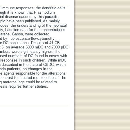
red immune responses, the dendritic cells
hough it is known that Plasmodium
ial disease caused by this parasite
topic have been published. As mainly
isodes, the understanding of the neonatal
dy, baseline data for the concentrations
barene, Gabon, were collected.
t by fluorescence-flowcytometry
e DC populations. Results of 41 CB
f 2:3, on average 5000 mDC and 7000 pDC
umbers were significantly higher. The
ased numbers of DC found in cases with
e responses in such children. While mDC
en described in the case of CBDC, which
laria patients, no changes in the
 agents responsible for the alterations
ontrast to infected red blood cells. The
g maternal age could be related to
sis requires further studies.