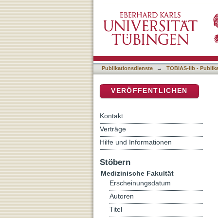
Subpopulationen dendritis
DSpace Repositorium (Manakin b
Veränderungen im Zusamm
Publikationsdienste
→
TOBIAS-lib - Publik
VERÖFFENTLICHEN
Kontakt
Verträge
Hilfe und Informationen
Stöbern
Medizinische Fakultät
Erscheinungsdatum
Autoren
Titel