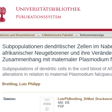
cher Zellen im Nabelschnurblut afrikanischer 
asiert)
enhang mit maternaler Plasmodium falcipar
ationen und Dissertationen
→
4 Medizinische Fakultät
→
Dokumentanzeige
Subpopulationen dendritischer Zellen im Nab
afrikanischer Neugeborener und ihre Veränd
Zusammenhang mit maternaler Plasmodium f
Subpopulations of dendritic cells in the cord blood of A
alterations in relation to maternal Plasmodium falcipa
Breitling, Lutz Philipp
Dateien:
LutzPhBreitling_DrMed_Druckversi
440. KB
PDF