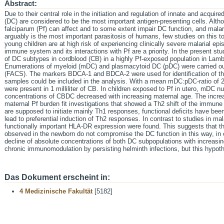
Abstract:
Due to their central role in the initiation and regulation of innate and acqui
(DC) are considered to be the most important antigen-presenting cells. Alt
falciparum (Pf) can affect and to some extent impair DC function, and malar
arguably is the most important parasitosis of humans, few studies on this 
young children are at high risk of experiencing clinically severe malarial ep
immune system and its interactions with Pf are a priority. In the present stu
of DC subtypes in cordblood (CB) in a highly Pf-exposed population in Lam
Enumerations of myeloid (mDC) and plasmacytoid DC (pDC) were carried ou
(FACS). The markers BDCA-1 and BDCA-2 were used for identification of th
samples could be included in the analysis. With a mean mDC:pDC-ratio o
were present in 1 milliliter of CB. In children exposed to Pf in utero, mDC n
concentrations of CBDC decreased with increasing maternal age. The incre
maternal Pf burden fit investigations that showed a Th2 shift of the immun
are supposed to initiate mainly Th1 responses, functional deficits have be
lead to preferential induction of Th2 responses. In contrast to studies in ma
functionally important HLA-DR expression were found. This suggests that the
observed in the newborn do not compromise the DC function in this way, in c
decline of absolute concentrations of both DC subpopulations with increasin
chronic immunomodulation by persisting helminth infections, but this hypothe
Das Dokument erscheint in:
4 Medizinische Fakultät
[5182]