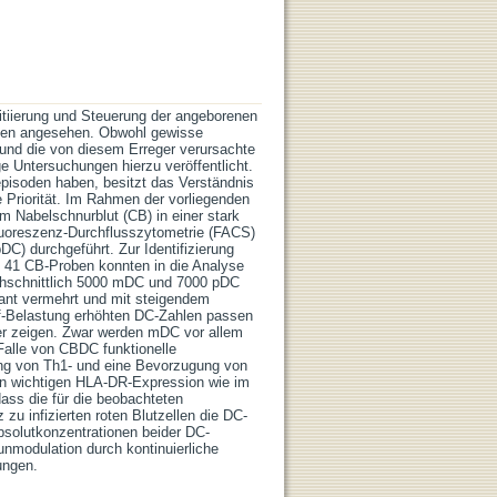
Initiierung und Steuerung der angeborenen
llen angesehen. Obwohl gewisse
und die von diesem Erreger verursachte
e Untersuchungen hierzu veröffentlicht.
episoden haben, besitzt das Verständnis
Priorität. Im Rahmen der vorliegenden
 Nabelschnurblut (CB) in einer stark
luoreszenz-Durchflusszytometrie (FACS)
) durchgeführt. Zur Identifizierung
41 CB-Proben konnten in die Analyse
chschnittlich 5000 mDC und 7000 pDC
ikant vermehrt und mit steigendem
Pf-Belastung erhöhten DC-Zahlen passen
er zeigen. Zwar werden mDC vor allem
 Falle von CBDC funktionelle
ung von Th1- und eine Bevorzugung von
ion wichtigen HLA-DR-Expression wie im
dass die für die beobachteten
u infizierten roten Blutzellen die DC-
bsolutkonzentrationen beider DC-
nmodulation durch kontinuierliche
ungen.