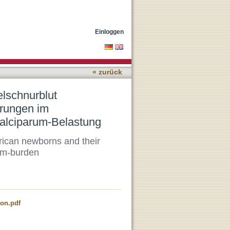
Neugeborener und ihre
um-Belastung
Einloggen
« zurück
elschnurblut
erungen im
alciparum-Belastung
frican newborns and their
rum-burden
on.pdf