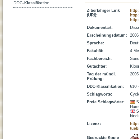
DDC-Klassifikation
Zitierfähiger Link
http
(URI):
http
http
Dokumentart:
Disse
Erscheinungsdatum:
2006
Sprache:
Deut
Fakultät:
4 Me
Fachbereich:
Sons
Gutachter:
Kloor
Tag der mündl.
2005
Prüfung:
DDC-Klassifikation:
610 
Schlagworte:
Cycl
Freie Schlagwörter:
S
Homo
S
bind
Lizenz:
http
tueb
Gedruckte Kopie