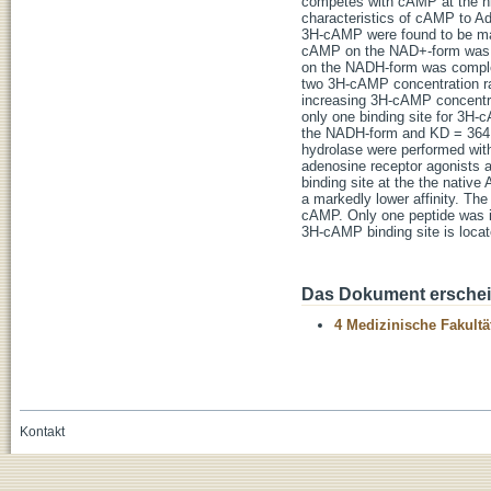
competes with cAMP at the hig
characteristics of cAMP to A
3H-cAMP were found to be ma
cAMP on the NAD+-form was r
on the NADH-form was complet
two 3H-cAMP concentration ra
increasing 3H-cAMP concentrat
only one binding site for 3H-
the NADH-form and KD = 364 
hydrolase were performed wit
adenosine receptor agonists a
binding site at the the nati
a markedly lower affinity. The
cAMP. Only one peptide was i
3H-cAMP binding site is loca
Das Dokument erschein
4 Medizinische Fakultä
Kontakt