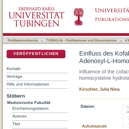
Einfluss des Kofaktors NAD+/NADH auf die
DSpace Repositorium (Manakin basiert)
Hydrolase
Publikationsdienste
→
TOBIAS-lib - Publikationen und Dissertationen
→
4 
Einfluss des Kof
VERÖFFENTLICHEN
Adenosyl-L-Homo
Kontakt
Influence of the cof
Verträge
homocysteine hydrol
Hilfe und Informationen
Kirschler, Julia Nina
Stöbern
Medizinische Fakultät
Dateien:
Erscheinungsdatum
Autoren
Titel
Aufrufstatistik