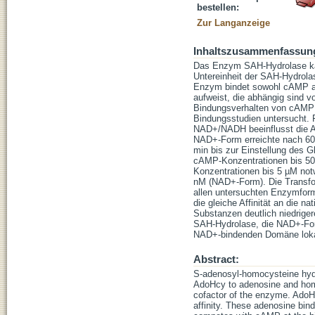
bestellen:
Zur Langanzeige
Inhaltszusammenfassun
Das Enzym SAH-Hydrolase kat
Untereinheit der SAH-Hydrolas
Enzym bindet sowohl cAMP als
aufweist, die abhängig sind 
Bindungsverhalten von cAMP 
Bindungsstudien untersucht. 
NAD+/NADH beeinflusst die A
NAD+-Form erreichte nach 60
min bis zur Einstellung des G
cAMP-Konzentrationen bis 50
Konzentrationen bis 5 µM no
nM (NAD+-Form). Die Transfor
allen untersuchten Enzymfor
die gleiche Affinität an die
Substanzen deutlich niedriger
SAH-Hydrolase, die NAD+-For
NAD+-bindenden Domäne lokal
Abstract:
S-adenosyl-homocysteine hydr
AdoHcy to adenosine and hom
cofactor of the enzyme. AdoHc
affinity. These adenosine bi