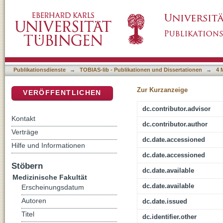
Phagozytose und Rezeptorexpression von Mon
DSpace Repositorium (Manakin basiert)
LPS in vitro
Publikationsdienste
→
TOBIAS-lib - Publikationen und Dissertationen
→
4 
Zur Kurzanzeige
VERÖFFENTLICHEN
dc.contributor.advisor
Kontakt
dc.contributor.author
Verträge
dc.date.accessioned
Hilfe und Informationen
dc.date.accessioned
Stöbern
dc.date.available
Medizinische Fakultät
dc.date.available
Erscheinungsdatum
Autoren
dc.date.issued
Titel
dc.identifier.other