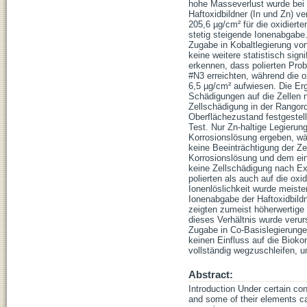
hohe Masseverlust wurde bei 
Haftoxidbildner (In und Zn) v
205,6 µg/cm² für die oxidierte
stetig steigende Ionenabgabe
Zugabe in Kobaltlegierung vo
keine weitere statistisch si
erkennen, dass polierten Prob
#N3 erreichten, während die 
6,5 µg/cm² aufwiesen. Die Er
Schädigungen auf die Zellen n
Zellschädigung in der Rangor
Oberflächezustand festgestel
Test. Nur Zn-haltige Legierun
Korrosionslösung ergeben, wä
keine Beeinträchtigung der Z
Korrosionslösung und dem ein
keine Zellschädigung nach Ex
polierten als auch auf die oxi
Ionenlöslichkeit wurde meist
Ionenabgabe der Haftoxidbild
zeigten zumeist höherwertige
dieses Verhältnis wurde verur
Zugabe in Co-Basislegierunge
keinen Einfluss auf die Bioko
vollständig wegzuschleifen, 
Abstract:
Introduction Under certain con
and some of their elements c