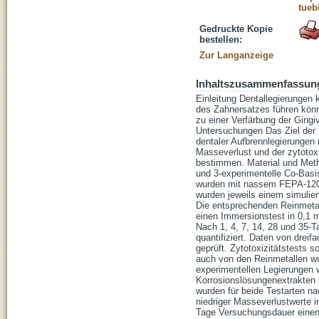
tueb
Gedruckte Kopie
bestellen:
Zur Langanzeige
Inhaltszusammenfassun
Einleitung Dentallegierungen
des Zahnersatzes führen könn
zu einer Verfärbung der Gingi
Untersuchungen Das Ziel der 
dentaler Aufbrennlegierungen
Masseverlust und der zytotoxi
bestimmen. Material und Meth
und 3-experimentelle Co-Basi
wurden mit nassem FEPA-1200 
wurden jeweils einem simulie
Die entsprechenden Reinmetal
einen Immersionstest in 0,1 
Nach 1, 4, 7, 14, 28 und 35-
quantifiziert. Daten von drei
geprüft. Zytotoxizitätstests 
auch von den Reinmetallen wur
experimentellen Legierungen w
Korrosionslösungenextrakten 
wurden für beide Testarten n
niedriger Masseverlustwerte 
Tage Versuchungsdauer einen m