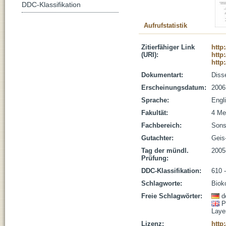
DDC-Klassifikation
Aufrufstatistik
Zitierfähiger Link
http
(URI):
http
http
Dokumentart:
Disse
Erscheinungsdatum:
2006
Sprache:
Engl
Fakultät:
4 Me
Fachbereich:
Sons
Gutachter:
Geis
Tag der mündl.
2005
Prüfung:
DDC-Klassifikation:
610 
Schlagworte:
Bioko
Freie Schlagwörter:
d
P
Laye
Lizenz:
http