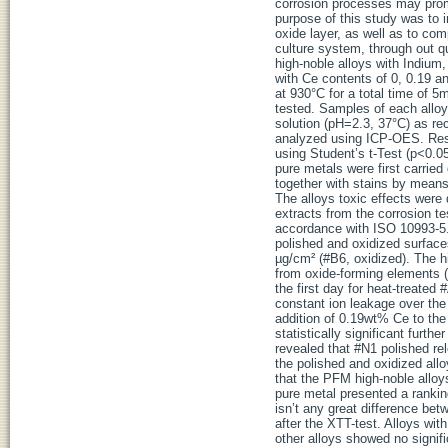
corrosion processes may promot
purpose of this study was to 
oxide layer, as well as to com
culture system, through out q
high-noble alloys with Indium
with Ce contents of 0, 0.19 a
at 930°C for a total time of 
tested. Samples of each alloy
solution (pH=2.3, 37°C) as r
analyzed using ICP-OES. Resul
using Student’s t-Test (p<0.05
pure metals were first carried
together with stains by means
The alloys toxic effects were 
extracts from the corrosion te
accordance with ISO 10993-5.
polished and oxidized surface
µg/cm² (#B6, oxidized). The 
from oxide-forming elements (
the first day for heat-treated
constant ion leakage over the
addition of 0.19wt% Ce to th
statistically significant furt
revealed that #N1 polished r
the polished and oxidized all
that the PFM high-noble alloy
pure metal presented a rankin
isn’t any great difference be
after the XTT-test. Alloys wit
other alloys showed no signifi