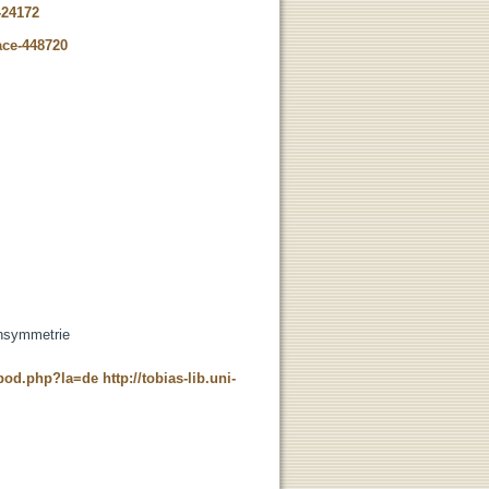
-24172
ace-448720
ensymmetrie
t_pod.php?la=de
http://tobias-lib.uni-