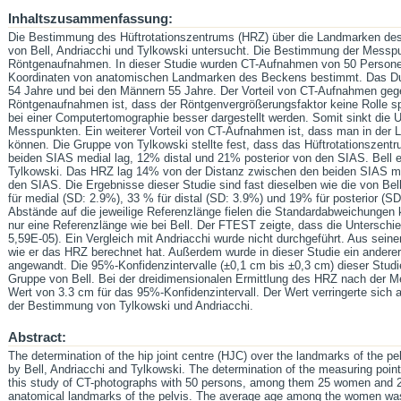
Inhaltszusammenfassung:
Die Bestimmung des Hüftrotationszentrums (HRZ) über die Landmarken des
von Bell, Andriacchi und Tylkowski untersucht. Die Bestimmung der Messpu
Röntgenaufnahmen. In dieser Studie wurden CT-Aufnahmen von 50 Personen
Koordinaten von anatomischen Landmarken des Beckens bestimmt. Das Durc
54 Jahre und bei den Männern 55 Jahre. Der Vorteil von CT-Aufnahmen geg
Röntgenaufnahmen ist, dass der Röntgenvergrößerungsfaktor keine Rolle s
bei einer Computertomographie besser dargestellt werden. Somit sinkt die
Messpunkten. Ein weiterer Vorteil von CT-Aufnahmen ist, dass man in der 
können. Die Gruppe von Tylkowski stellte fest, dass das Hüftrotationszen
beiden SIAS medial lag, 12% distal und 21% posterior von den SIAS. Bell e
Tylkowski. Das HRZ lag 14% von der Distanz zwischen den beiden SIAS me
den SIAS. Die Ergebnisse dieser Studie sind fast dieselben wie die von Be
für medial (SD: 2.9%), 33 % für distal (SD: 3.9%) und 19% für posterior (S
Abstände auf die jeweilige Referenzlänge fielen die Standardabweichungen k
nur eine Referenzlänge wie bei Bell. Der FTEST zeigte, dass die Unterschi
5,59E-05). Ein Vergleich mit Andriacchi wurde nicht durchgeführt. Aus seine
wie er das HRZ berechnet hat. Außerdem wurde in dieser Studie ein ander
angewandt. Die 95%-Konfidenzintervalle (±0,1 cm bis ±0,3 cm) dieser Studie 
Gruppe von Bell. Bei der dreidimensionalen Ermittlung des HRZ nach der Me
Wert von 3.3 cm für das 95%-Konfidenzintervall. Der Wert verringerte sich 
der Bestimmung von Tylkowski und Andriacchi.
Abstract:
The determination of the hip joint centre (HJC) over the landmarks of the p
by Bell, Andriacchi and Tylkowski. The determination of the measuring point
this study of CT-photographs with 50 persons, among them 25 women and 2
anatomical landmarks of the pelvis. The average age among the women w