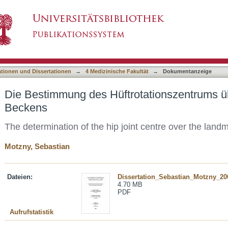
rotationszentrums über die Landmarken des B
asiert)
ationen und Dissertationen
→
4 Medizinische Fakultät
→
Dokumentanzeige
Die Bestimmung des Hüftrotationszentrums 
Beckens
The determination of the hip joint centre over the landm
Motzny, Sebastian
Dateien:
Dissertation_Sebastian_Motzny_20
4.70 MB
PDF
Aufrufstatistik