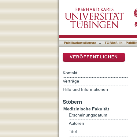
Die Bestimmung des Hüft
DSpace Repositorium (Manakin b
Publikationsdienste
→
TOBIAS-lib - Publik
VERÖFFENTLICHEN
Kontakt
Verträge
Hilfe und Informationen
Stöbern
Medizinische Fakultät
Erscheinungsdatum
Autoren
Titel