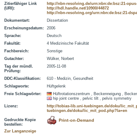
Zitierfähiger Link
http://nbn-resolving.de/urn:nbn:de:bsz:21-opus
(URI):
http://hdl.handle.net/10900/44872
http://nbn-resolving.org/urn:nbn:de:bsz:21-dsp
Dokumentart:
Dissertation
Erscheinungsdatum:
2006
Sprache:
Deutsch
Fakultät:
4 Medizinische Fakultät
Fachbereich:
Sonstige
Gutachter:
Wülker, Norbert
Tag der mündl.
2005-11-08
Prüfung:
DDC-Klassifikation:
610 - Medizin, Gesundheit
Schlagworte:
Hüftgelenk
Freie Schlagwörter:
Hüftrotationszentrum , Beckenneigung , Beck
hip joint centre , pelvic tilt , pelvis symmetry
Lizenz:
http://tobias-lib.uni-tuebingen.de/doku/lic_mi
tuebingen.de/doku/lic_mit_pod.php?la=en
Gedruckte Kopie
Print-on-Demand
bestellen:
Zur Langanzeige