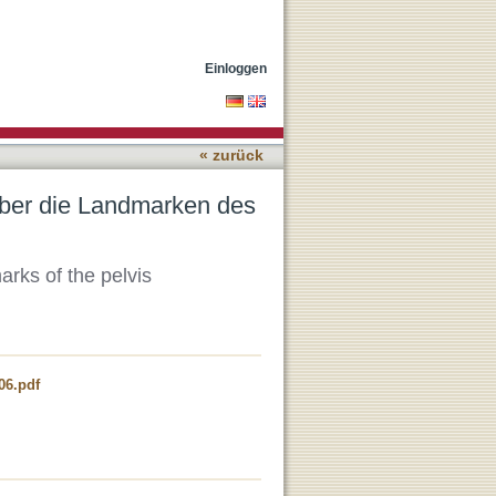
eckens
Einloggen
« zurück
über die Landmarken des
arks of the pelvis
06.pdf