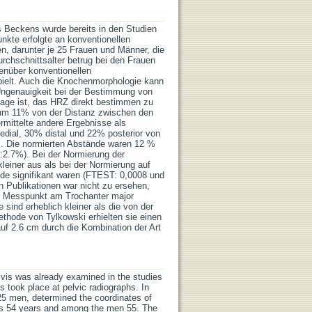
 Beckens wurde bereits in den Studien
nkte erfolgte an konventionellen
, darunter je 25 Frauen und Männer, die
hschnittsalter betrug bei den Frauen
enüber konventionellen
pielt. Auch die Knochenmorphologie kann
 Ungenauigkeit bei der Bestimmung von
Lage ist, das HRZ direkt bestimmen zu
trum 11% von der Distanz zwischen den
rmittelte andere Ergebnisse als
dial, 30% distal und 22% posterior von
ll. Die normierten Abstände waren 12 %
D:2.7%). Bei der Normierung der
leiner aus als bei der Normierung auf
ede signifikant waren (FTEST: 0,0008 und
n Publikationen war nicht zu ersehen,
er Messpunkt am Trochanter major
sind erheblich kleiner als die von der
thode von Tylkowski erhielten sie einen
auf 2.6 cm durch die Kombination der Art
elvis was already examined in the studies
s took place at pelvic radiographs. In
5 men, determined the coordinates of
as 54 years and among the men 55. The