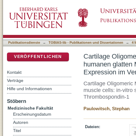
Cartilage Oligomeric Matrix Protein (COMP,
DSpace Repositorium (Manakin basiert)
in-vitro Untersuchungen zur Expression im 
Publikationsdienste
→
TOBIAS-lib - Publikationen und Dissertationen
→
4 
Cartilage Oligome
VERÖFFENTLICHEN
humanen glatten M
Expression im Ve
Kontakt
Verträge
Cartilage Oligomeric
Hilfe und Informationen
muscle cells: in-vitr
Thrombospondin-1
Stöbern
Medizinische Fakultät
Paulowitsch, Stephan
Erscheinungsdatum
Autoren
Dateien:
Titel