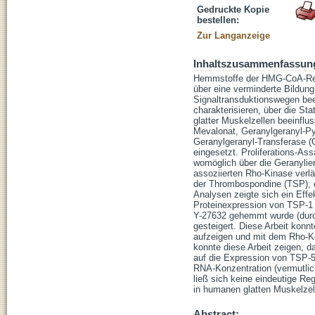
Gedruckte Kopie
bestellen:
Zur Langanzeige
Inhaltszusammenfassun
Hemmstoffe der HMG-CoA-Redu
über eine verminderte Bildung
Signaltransduktionswegen beei
charakterisieren, über die Sta
glatter Muskelzellen beeinfl
Mevalonat, Geranylgeranyl-P
Geranylgeranyl-Transferase (
eingesetzt. Proliferations-Ass
womöglich über die Geranylie
assoziierten Rho-Kinase verlä
der Thrombospondine (TSP), e
Analysen zeigte sich ein Eff
Proteinexpression von TSP-1
Y-27632 gehemmt wurde (durc
gesteigert. Diese Arbeit konn
aufzeigen und mit dem Rho-Ki
konnte diese Arbeit zeigen, d
auf die Expression von TSP-5 
RNA-Konzentration (vermutlic
ließ sich keine eindeutige Re
in humanen glatten Muskelze
Abstract: