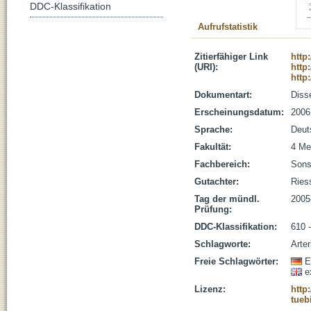
DDC-Klassifikation
Aufrufstatistik
Zitierfähiger Link
http
(URI):
http
http
Dokumentart:
Disse
Erscheinungsdatum:
2006
Sprache:
Deut
Fakultät:
4 Me
Fachbereich:
Sons
Gutachter:
Ries
Tag der mündl.
2005
Prüfung:
DDC-Klassifikation:
610 
Schlagworte:
Arte
Freie Schlagwörter:
E
e
Lizenz:
http
tueb