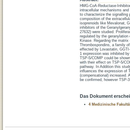
HMG-CoA-Reductase-Inhibitors 
intracellular mechanisms and 
to characterize the signalling
composition of the extracellu
isoprenoids like Mevalonat, 
inhibitors of the Geranylgera
27632) were studied. Prolifera
regulated by the geranylation
Kinase. Regarding the matrix e
Thrombospondins, a family o
effected by Lovastatin, GGTI
1 expression was inhibited by
TSP-5/COMP could be shown to 
with their effect on TSP-5/CO
pathway. In Addition this stud
influences the expression of 
(compensational) increased. 
be confirmed, however TSP-3 c
Das Dokument erschein
4 Medizinische Fakultä