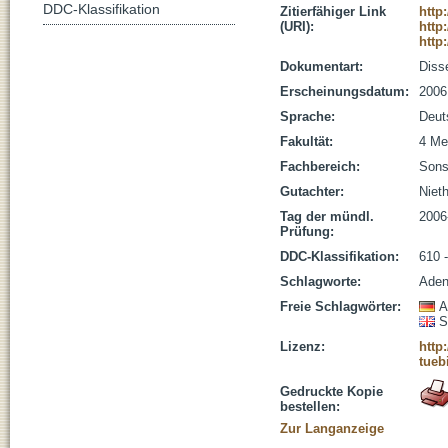
DDC-Klassifikation
Zitierfähiger Link
http
(URI):
http
http
Dokumentart:
Disse
Erscheinungsdatum:
2006
Sprache:
Deut
Fakultät:
4 Me
Fachbereich:
Sons
Gutachter:
Niet
Tag der mündl.
2006
Prüfung:
DDC-Klassifikation:
610 
Schlagworte:
Aden
Freie Schlagwörter:
A
S
Lizenz:
http
tueb
Gedruckte Kopie
bestellen:
Zur Langanzeige