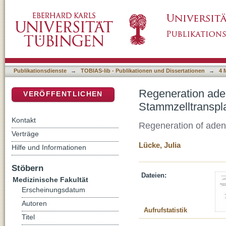
Regeneration adenovirus-spezifischer T-Zell
DSpace Repositorium (Manakin basiert)
Publikationsdienste
→
TOBIAS-lib - Publikationen und Dissertationen
→
4 
Regeneration aden
VERÖFFENTLICHEN
Stammzelltranspla
Kontakt
Regeneration of adenov
Verträge
Lücke, Julia
Hilfe und Informationen
Stöbern
Dateien:
Medizinische Fakultät
Erscheinungsdatum
Autoren
Aufrufstatistik
Titel