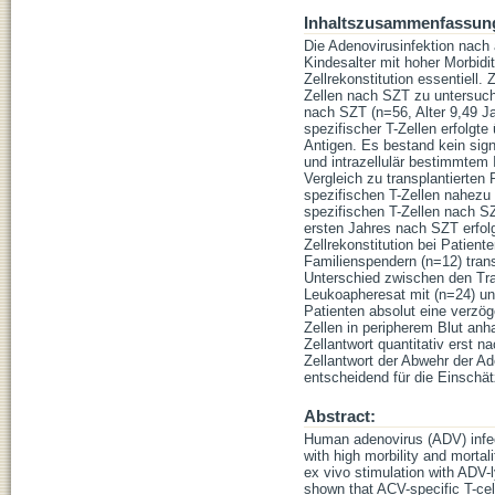
Inhaltszusammenfassun
Die Adenovirusinfektion nach 
Kindesalter mit hoher Morbidit
Zellrekonstitution essentiell.
Zellen nach SZT zu untersuch
nach SZT (n=56, Alter 9,49 Ja
spezifischer T-Zellen erfolgte
Antigen. Es bestand kein sig
und intrazellulär bestimmte
Vergleich zu transplantierten
spezifischen T-Zellen nahezu
spezifischen T-Zellen nach S
ersten Jahres nach SZT erfolg
Zellrekonstitution bei Patien
Familienspendern (n=12) transp
Unterschied zwischen den Tra
Leukoapheresat mit (n=24) und
Patienten absolut eine verzö
Zellen in peripherem Blut anh
Zellantwort quantitativ erst 
Zellantwort der Abwehr der Ad
entscheidend für die Einschä
Abstract:
Human adenovirus (ADV) infect
with high morbility and morta
ex vivo stimulation with ADV-
shown that ACV-specific T-cell