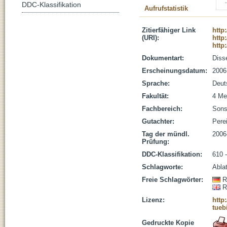
DDC-Klassifikation
Aufrufstatistik
Zitierfähiger Link
http
(URI):
http
http
Dokumentart:
Disse
Erscheinungsdatum:
2006
Sprache:
Deut
Fakultät:
4 Me
Fachbereich:
Sons
Gutachter:
Perei
Tag der mündl.
2006
Prüfung:
DDC-Klassifikation:
610 
Schlagworte:
Abla
Freie Schlagwörter:
R
R
Lizenz:
http
tueb
Gedruckte Kopie