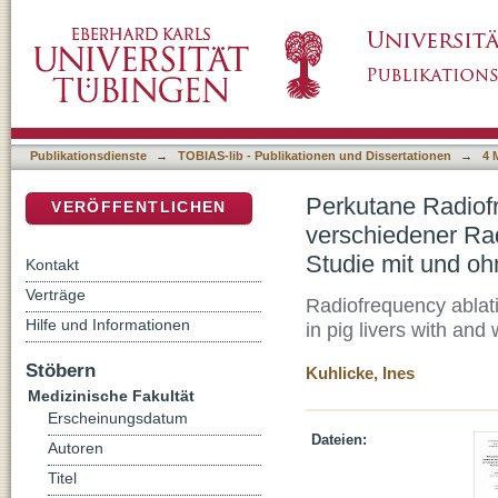
Perkutane Radiofrequenzablation der Leber:
DSpace Repositorium (Manakin basiert)
in einer tierexperimentellen Studie mit und 
Publikationsdienste
→
TOBIAS-lib - Publikationen und Dissertationen
→
4 
Perkutane Radiofr
VERÖFFENTLICHEN
verschiedener Rad
Studie mit und oh
Kontakt
Verträge
Radiofrequency ablati
Hilfe und Informationen
in pig livers with and
Stöbern
Kuhlicke, Ines
Medizinische Fakultät
Erscheinungsdatum
Dateien:
Autoren
Titel