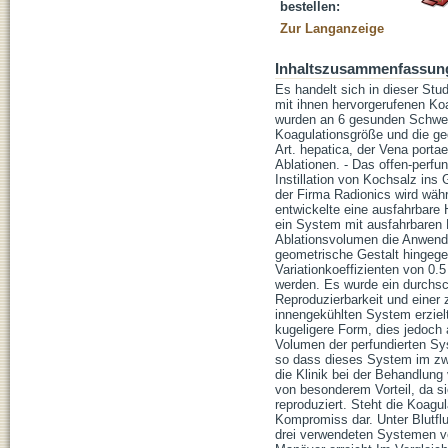
bestellen:
Zur Langanzeige
Inhaltszusammenfassun
Es handelt sich in dieser Stu
mit ihnen hervorgerufenen Koa
wurden an 6 gesunden Schwei
Koagulationsgröße und die geo
Art. hepatica, der Vena port
Ablationen. - Das offen-perfu
Instillation von Kochsalz in
der Firma Radionics wird währ
entwickelte eine ausfahrbare
ein System mit ausfahrbaren
Ablationsvolumen die Anwendun
geometrische Gestalt hingegen
Variationkoeffizienten von 0.
werden. Es wurde ein durchsch
Reproduzierbarkeit und einer
innengekühlten System erzielt
kugeligere Form, dies jedoch
Volumen der perfundierten Sy
so dass dieses System im zwei
die Klinik bei der Behandlun
von besonderem Vorteil, da s
reproduziert. Steht die Koagu
Kompromiss dar. Unter Blutfl
drei verwendeten Systemen ve