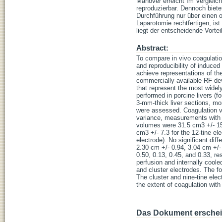
Manöver erreicht Im Vergleic
reproduzierbar. Dennoch bietet
Durchführung nur über einen o
Laparotomie rechtfertigen, is
liegt der entscheidende Vorteil
Abstract:
To compare in vivo coagulatio
and reproducibility of induce
achieve representations of 
commercially available RF devi
that represent the most widel
performed in porcine livers (
3-mm-thick liver sections, mo
were assessed. Coagulation vo
variance, measurements with
volumes were 31.5 cm3 +/- 15.8
cm3 +/- 7.3 for the 12-tine el
electrode). No significant dif
2.30 cm +/- 0.94, 3.04 cm +/- 
0.50, 0.13, 0.45, and 0.33, 
perfusion and internally coole
and cluster electrodes. The fo
The cluster and nine-tine elec
the extent of coagulation wit
Das Dokument erschein