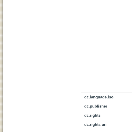
dc.language.iso
dc.publisher
dc.rights
dc.rights.uri