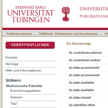
Die Bedeutung der Biofilmbildung von Staphyl
DSpace Repositorium (Manakin basiert)
Respirationstrakt von Patienten mit der Erb
Publikationsdienste
→
TOBIAS-lib - Publikationen und Dissertationen
→
4 
Zur Kurzanzeige
VERÖFFENTLICHEN
dc.contributor.advisor
Kontakt
dc.contributor.author
Verträge
dc.date.accessioned
Hilfe und Informationen
dc.date.accessioned
Stöbern
dc.date.available
Medizinische Fakultät
dc.date.available
Erscheinungsdatum
Autoren
dc.date.issued
Titel
dc.identifier.other