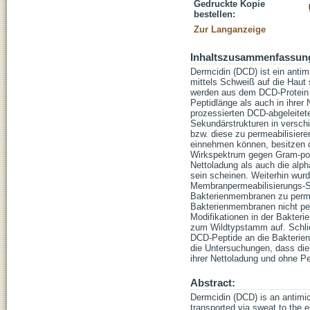
Gedruckte Kopie
bestellen:
Zur Langanzeige
Inhaltszusammenfassun
Dermcidin (DCD) ist ein antim
mittels Schweiß auf die Haut
werden aus dem DCD-Protein m
Peptidlänge als auch in ihre
prozessierten DCD-abgeleitet
Sekundärstrukturen in versch
bzw. diese zu permeabilisiere
einnehmen können, besitzen d
Wirkspektrum gegen Gram-posi
Nettoladung als auch die alpha
sein scheinen. Weiterhin wur
Membranpermeabilisierungs-St
Bakterienmembranen zu permea
Bakterienmembranen nicht per
Modifikationen in der Bakter
zum Wildtypstamm auf. Schlie
DCD-Peptide an die Bakterien
die Untersuchungen, dass die 
ihrer Nettoladung und ohne P
Abstract:
Dermcidin (DCD) is an antimic
transported via sweat to the 