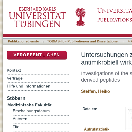
Untersuchungen zum Wirkspektrum und Wirk
DSpace Repositorium (Manakin basiert)
Dermcidin-abgeleiteten Peptiden
Publikationsdienste
→
TOBIAS-lib - Publikationen und Dissertationen
→
4 
Untersuchungen 
VERÖFFENTLICHEN
antimikrobiell wi
Kontakt
Investigations of the
Verträge
derived peptides
Hilfe und Informationen
Steffen, Heiko
Stöbern
Medizinische Fakultät
Dateien:
Erscheinungsdatum
Autoren
Titel
Aufrufstatistik