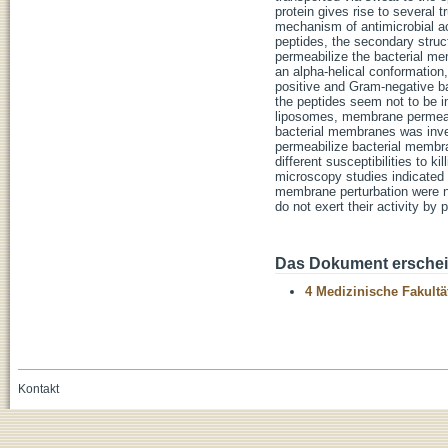
protein gives rise to several 
mechanism of antimicrobial ac
peptides, the secondary structu
permeabilize the bacterial me
an alpha-helical conformation,
positive and Gram-negative ba
the peptides seem not to be im
liposomes, membrane permeabi
bacterial membranes was inves
permeabilize bacterial membr
different susceptibilities to k
microscopy studies indicated 
membrane perturbation were no
do not exert their activity by
Das Dokument erschein
4 Medizinische Fakultä
Kontakt