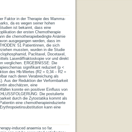
der Faktor in der Therapie des Mamma-
marks, da es wegen seiner hohen
Studien ist bekannt, dass eine
pplikation der ersten Chemotherapie
kann die chemotherapiebedingte Anämie
 davon ausgegangen werden, dass im
THODEN: 51 Patientinnen, die sich
rziehen mussten, wurden in die Studie
clophosphamid, Paclitaxel, Docetaxel,
ttels Laserdiffraktoskopie vor und direkt
ten verglichen. ERGEBNISSE: Die
apieschemas signifikant reduziert (p <
uktion des Hb-Wertes (R2 = 0,34 – R2 =
elbar nach deren Verabreichung als
). Aus der Reduktion der Verformbarkeit
entin abschätzen, eine
fällen konnte ein positiver Einfluss von
. SCHLUSSFOLGERUNG: Die postulierte
barkeit durch die Zytostatika kommt als
Patientin eine chemotherapieinduzierte
Erythropoietinsubstitution kann eine
rapy-induced anaemia so far.