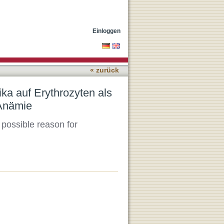
ögliche Ursache
Einloggen
« zurück
ka auf Erythrozyten als
 Anämie
 possible reason for