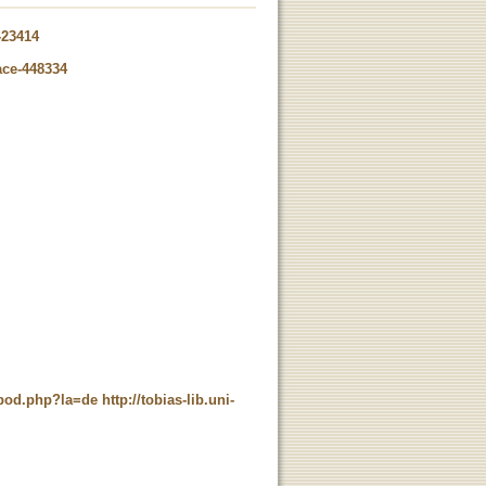
-23414
ace-448334
t_pod.php?la=de
http://tobias-lib.uni-