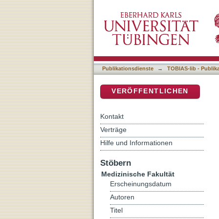
Direkt toxische Wirkung 
DSpace Repositorium (Manakin b
chemotherapieinduzierter
Publikationsdienste
→
TOBIAS-lib - Publik
VERÖFFENTLICHEN
Kontakt
Verträge
Hilfe und Informationen
Stöbern
Medizinische Fakultät
Erscheinungsdatum
Autoren
Titel