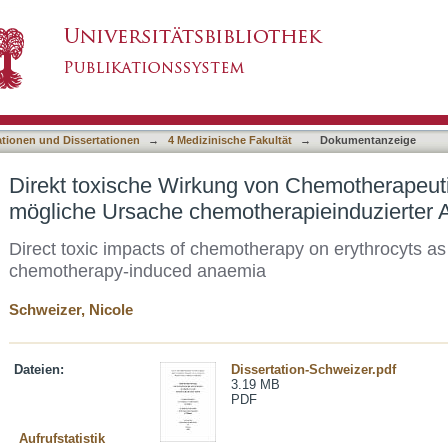
von Chemotherapeutika auf Erythrozyten als m
asiert)
 Anämie
ationen und Dissertationen
→
4 Medizinische Fakultät
→
Dokumentanzeige
Direkt toxische Wirkung von Chemotherapeuti
mögliche Ursache chemotherapieinduzierter
Direct toxic impacts of chemotherapy on erythrocyts as
chemotherapy-induced anaemia
Schweizer, Nicole
Dateien:
Dissertation-Schweizer.pdf
3.19 MB
PDF
Aufrufstatistik