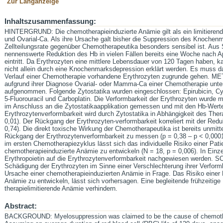
Zur Langanzeige
Inhaltszusammenfassung:
HINTERGRUND: Die chemotherapieinduzierte Anämie gilt als ein limitieren
und Ovarial-Ca. Als ihre Ursache galt bisher die Suppression des Knochen
Zellteilungsrate gegenüber Chemotherapeutika besonders sensibel ist. Aus 
nennenswerte Reduktion des Hb in vielen Fällen bereits eine Woche nach A
eintritt. Da Erythrozyten eine mittlere Lebensdauer von 120 Tagen haben, 
nicht allein durch eine Knochenmarksdepression erklärt werden. Es muss
Verlauf einer Chemotherapie vorhandene Erythrozyten zugrunde gehen. ME
aufgrund ihrer Diagnose Ovarial- oder Mamma-Ca einer Chemotherapie unte
aufgenommen. Folgende Zytostatika wurden eingeschlossen: Epirubicin, Cy
5-Fluorouracil und Carboplatin. Die Verformbarkeit der Erythrozyten wurde mi
im Anschluss an die Zytostatikaapplikation gemessen und mit den Hb-Wer
Erythrozytenverformbarkeit wird durch Zytostatika in Abhängigkeit des Ther
0,01). Der Rückgang der Erythrozyten-verformbarkeit korreliert mit der Red
0,74). Die direkt toxische Wirkung der Chemotherapeutika ist bereits unmitt
Rückgang der Erythrozytenverformbarkeit zu messen (p = 0,38 – p < 0,0001
im ersten Chemotherapiezyklus lässt sich das individuelle Risiko einer Pati
chemotherapieinduzierte Anämie zu entwickeln (N = 18, p = 0,006). In Einzel
Erythropoietin auf die Erythrozytenverformbarkeit nachgewiesen werden
Schädigung der Erythrozyten im Sinne einer Verschlechterung ihrer Verform
Ursache einer chemotherapieinduzierten Anämie in Frage. Das Risiko einer 
Anämie zu entwickeln, lässt sich vorhersagen. Eine begleitende frühzeitige 
therapielimitierende Anämie verhindern.
Abstract:
BACKGROUND: Myelosuppression was claimed to be the cause of chemothe