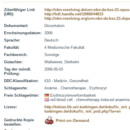
Zitierfähiger Link
http://nbn-resolving.de/urn:nbn:de:bsz:21-opus
(URI):
http://hdl.handle.net/10900/44833
http://nbn-resolving.org/urn:nbn:de:bsz:21-dsp
Dokumentart:
Dissertation
Erscheinungsdatum:
2006
Sprache:
Deutsch
Fakultät:
4 Medizinische Fakultät
Fachbereich:
Sonstige
Gutachter:
Wallwiener, Diethelm
Tag der mündl.
2006-05-03
Prüfung:
DDC-Klassifikation:
610 - Medizin, Gesundheit
Schlagworte:
Anämie , Chemotherapie , Erythrozyt
Freie Schlagwörter:
Erythrozytenverformbarkeit
red blood cell , chemotherapy-induced anaemia
Lizenz:
http://tobias-lib.uni-tuebingen.de/doku/lic_mi
tuebingen.de/doku/lic_mit_pod.php?la=en
Gedruckte Kopie
Print-on-Demand
bestellen: