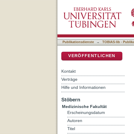
Mutationsanalyse des Pro
DSpace Repositorium (Manakin b
Neurohypophyse
Publikationsdienste
→
TOBIAS-lib - Publik
VERÖFFENTLICHEN
Kontakt
Verträge
Hilfe und Informationen
Stöbern
Medizinische Fakultät
Erscheinungsdatum
Autoren
Titel