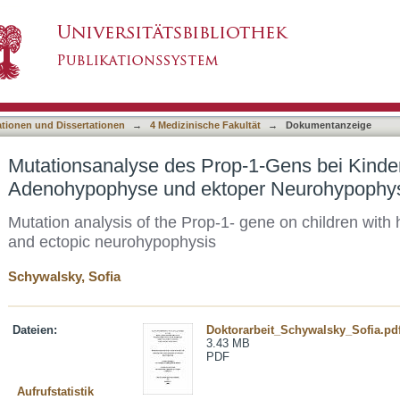
p-1-Gens bei Kindern mit hypoplastischer Ad
asiert)
ationen und Dissertationen
→
4 Medizinische Fakultät
→
Dokumentanzeige
Mutationsanalyse des Prop-1-Gens bei Kinder
Adenohypophyse und ektoper Neurohypophy
Mutation analysis of the Prop-1- gene on children wit
and ectopic neurohypophysis
Schywalsky, Sofia
Dateien:
Doktorarbeit_Schywalsky_Sofia.pd
3.43 MB
PDF
Aufrufstatistik