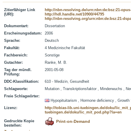
Zitierfähiger Link
http://nbn-resolving.de/urn:nbn:de:bsz:21-opus
(URI):
http://hdl.handle.net/10900/44795
http://nbn-resolving.org/urn:nbn:de:bsz:21-dsp
Dokumentart:
Dissertation
Erscheinungsdatum:
2006
Sprache:
Deutsch
Fakultät:
4 Medizinische Fakultät
Fachbereich:
Sonstige
Gutachter:
Ranke, M. B.
Tag der mündl.
2001-05-08
Prüfung:
DDC-Klassifikation:
610 - Medizin, Gesundheit
Schlagworte:
Mutation , Transkriptionsfaktor , Minderwuchs , 
Freie Schlagwörter:
Hypopituitarism , Hormone deficiency , Growth fa
Lizenz:
http://tobias-lib.uni-tuebingen.de/doku/lic_mi
tuebingen.de/doku/lic_mit_pod.php?la=en
Gedruckte Kopie
Print-on-Demand
bestellen: