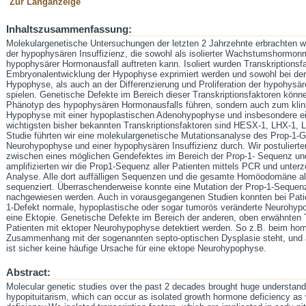
Zur Langanzeige
Inhaltszusammenfassung:
Molekulargenetische Untersuchungen der letzten 2 Jahrzehnte erbrachten w
der hypophysären Insuffizienz, die sowohl als isolierter Wachstumshormonm
hypophysärer Hormonausfall auftreten kann. Isoliert wurden Transkriptionsfa
Embryonalentwicklung der Hypophyse exprimiert werden und sowohl bei d
Hypophyse, als auch an der Differenzierung und Proliferation der hypohysär
spielen. Genetische Defekte im Bereich dieser Transkriptionsfaktoren könne
Phänotyp des hypophysären Hormonausfalls führen, sondern auch zum klini
Hypophyse mit einer hypoplastischen Adenohypophyse und insbesondere e
wichtigsten bisher bekannten Transkriptionsfaktoren sind HESX-1, LHX-1, L
Studie führten wir eine molekulargenetische Mutationsanalyse des Prop-1-Ge
Neurohypophyse und einer hypophysären Insuffizienz durch. Wir postulier
zwischen eines möglichen Gendefektes im Bereich der Prop-1- Sequenz un
amplifizierten wir die Prop1-Sequenz aller Patienten mittels PCR und unter
Analyse. Alle dort auffälligen Sequenzen und die gesamte Homöodomäne all
sequenziert. Überraschenderweise konnte eine Mutation der Prop-1-Sequenz
nachgewiesen werden. Auch in vorausgegangenen Studien konnten bei Pat
1-Defekt normale, hypoplastische oder sogar tumorös veränderte Neurohyp
eine Ektopie. Genetische Defekte im Bereich der anderen, oben erwähnten T
Patienten mit ektoper Neurohypophyse detektiert werden. So z.B. beim h
Zusammenhang mit der sogenannten septo-optischen Dysplasie steht, und
ist sicher keine häufige Ursache für eine ektope Neurohypophyse.
Abstract:
Molecular genetic studies over the past 2 decades brought huge understandi
hypopituitarism, which can occur as isolated growth hormone deficiency as