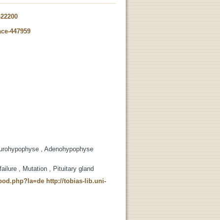
-22200
ace-447959
Neurohypophyse , Adenohypophyse
ilure , Mutation , Pituitary gland
t_pod.php?la=de
http://tobias-lib.uni-