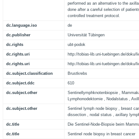
performed as an alternative to the axill
done after a careful selection of patien
controlled treatment protocol.
dc.language.iso
de
dc.publisher
Universität Tübingen
dc.rights
ubt-podok
dc.rights.uri
http://tobias-lib.uni-tuebingen.de/doku
dc.rights.uri
http://tobias-lib.uni-tuebingen.de/doku
dc.subject.classification
Brustkrebs
dc.subject.ddc
610
dc.subject.other
Sentinellymphknotenbiopsie , Mammakar
Lymphonodektomie , Nodalstatus , Axill
dc.subject.other
Sentinel lymph node biopsy , breast can
dissection , nodal status , axillary lym
dc.title
Die Sentinel-Node-Biopsie beim Mamm
dc.title
Sentinel node biopsy in breast cancer