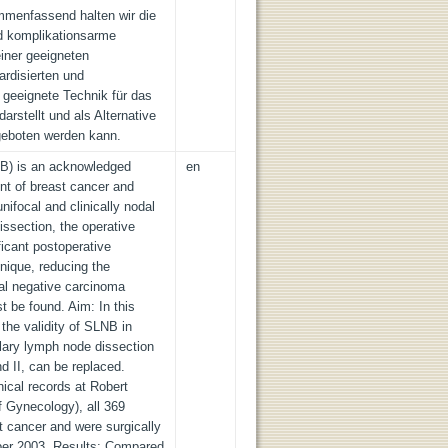
mmenfassend halten wir die
nd komplikationsarme
iner geeigneten
ardisierten und
 geeignete Technik für das
rstellt und als Alternative
ngeboten werden kann.
NB) is an acknowledged
en
nt of breast cancer and
unifocal and clinically nodal
issection, the operative
ficant postoperative
hnique, reducing the
dal negative carcinoma
st be found. Aim: In this
the validity of SLNB in
llary lymph node dissection
nd II, can be replaced.
ical records at Robert
f Gynecology), all 369
t cancer and were surgically
er 2003. Results: Compared