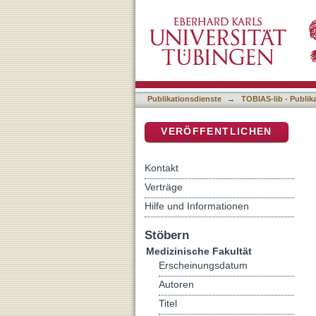
Die Sentinel-Node-Biop
DSpace Repositorium (Manakin b
Publikationsdienste
→
TOBIAS-lib - Publik
VERÖFFENTLICHEN
Kontakt
Verträge
Hilfe und Informationen
Stöbern
Medizinische Fakultät
Erscheinungsdatum
Autoren
Titel