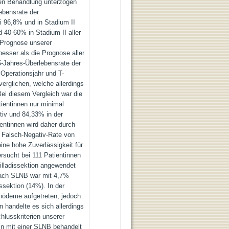
ven Behandlung unterzogen
ebensrate der
ei 96,8% und in Stadium II
 40-60% in Stadium II aller
Prognose unserer
besser als die Prognose aller
-Jahres-Überlebensrate der
 Operationsjahr und T-
erglichen, welche allerdings
ei diesem Vergleich war die
tientinnen nur minimal
tiv und 84,33% in der
entinnen wird daher durch
r Falsch-Negativ-Rate von
ine hohe Zuverlässigkeit für
ersucht bei 111 Patientinnen
illadissektion angewendet
 nach SLNB war mit 4,7%
issektion (14%). In der
hödeme aufgetreten, jedoch
n handelte es sich allerdings
hlusskriterien unserer
hin mit einer SLNB behandelt