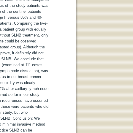
sis of the study patients was
e of the sentinel patients
ge II versus 85% and 40-
atients. Comparing the five-
a patient group with equally
without SLNB treatment, only
ate could be observed
pted group). Although the
rove, it definitely did not
ut SLNB. We conclude that
% (examined at 111 cases
lymph node dissection), was
tatus in our breast cancer
morbidity was clearly
4% after axillary lymph node
ed so far in our study
de recurrences have occurred
, these were patients who did
our study, but who
th SLNB. Conclusion: We
nd minimal invasive method
ractice SLNB can be