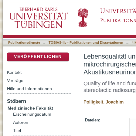
Lebensqualität und funktionelle Komplikatio
DSpace Repositorium (Manakin basiert)
stereotaktischer Radiochirurgie des Akustik
Publikationsdienste
→
TOBIAS-lib - Publikationen und Dissertationen
→
4 
Lebensqualität un
VERÖFFENTLICHEN
mikrochirurgische
Akustikusneurin
Kontakt
Verträge
Quality of life and fu
Hilfe und Informationen
stereotactic radiosur
Stöbern
Polligkeit, Joachim
Medizinische Fakultät
Erscheinungsdatum
Dateien:
Autoren
Titel