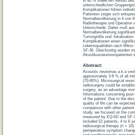
in 40 % sowie ein Verlust des
unterschiedlichen Gruppengrö
Komplikationen führen indirek
Patienten zeigte sich entspre
Normalbevölkerung in 6 von 8
Radiotherapie und Operation 
Unterschiede. Daher muß auch
Normalbevölkerung signifikan
Tumorgröße und -lokalisation 
Komplikationen einen signifika
Lebensqualitäten nach Mikro-
SF-36. Gleichzeitig wurden mi
Akustikusneurinompatienten in
Abstract:
Acoustic neuromas a.k.a vesti
approximately 3-8 % of all in
(70-80%). Microsurgical resect
radiosurgery could be establis
surgery, as an advantage morta
Informations concerning post-t
of the patient. Due to the dis
quality of life can be expected
comparison with other patient
study, we focused on the comp
measured by EQ-5D and SF-36, 
included 52 patients, 4 to 6 y
radiosurgical therapy (n = 10)
perioperative symptom changes
and posttherapeutic pure tone