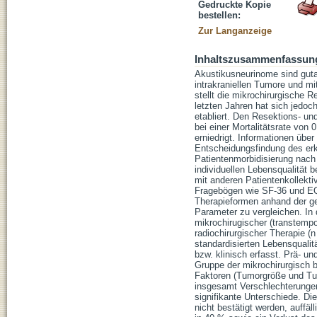
Gedruckte Kopie
bestellen:
Zur Langanzeige
Inhaltszusammenfassun
Akustikusneurinome sind gutar
intrakraniellen Tumore und mi
stellt die mikrochirurgische 
letzten Jahren hat sich jedoc
etabliert. Den Resektions- un
bei einer Mortalitätsrate von 
erniedrigt. Informationen über
Entscheidungsfindung des erk
Patientenmorbidisierung nach 
individuellen Lebensqualität b
mit anderen Patientenkollekti
Fragebögen wie SF-36 und EQ-5
Therapieformen anhand der ge
Parameter zu vergleichen. In
mikrochirugischer (transtempo
radiochirurgischer Therapie (
standardisierten Lebensqual
bzw. klinisch erfasst. Prä- u
Gruppe der mikrochirurgisch 
Faktoren (Tumorgröße und Tumo
insgesamt Verschlechterungen
signifikante Unterschiede. Di
nicht bestätigt werden, auffäl