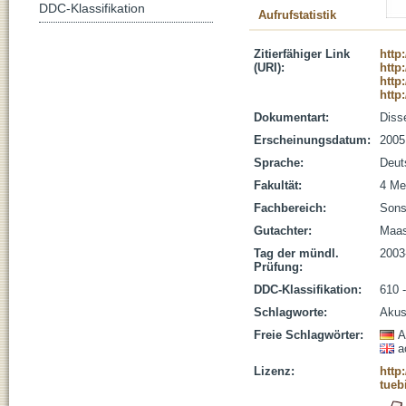
DDC-Klassifikation
Aufrufstatistik
Zitierfähiger Link
http
(URI):
http
http
http
Dokumentart:
Disse
Erscheinungsdatum:
2005
Sprache:
Deut
Fakultät:
4 Me
Fachbereich:
Sons
Gutachter:
Maas
Tag der mündl.
2003
Prüfung:
DDC-Klassifikation:
610 
Schlagworte:
Akust
Freie Schlagwörter:
A
a
Lizenz:
http
tueb