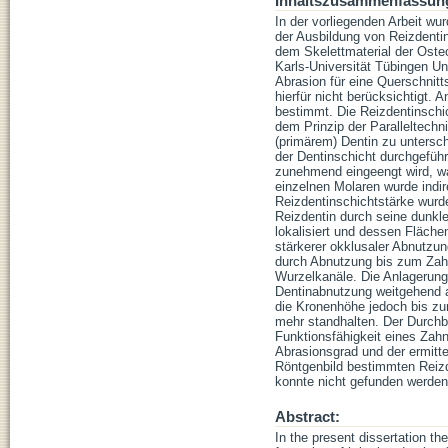
Inhaltszusammenfassun
In der vorliegenden Arbeit 
der Ausbildung von Reizdentin
dem Skelettmaterial der Oste
Karls-Universität Tübingen U
Abrasion für eine Querschnitt
hierfür nicht berücksichtigt
bestimmt. Die Reizdentinschi
dem Prinzip der Paralleltechn
(primärem) Dentin zu untersc
der Dentinschicht durchgefü
zunehmend eingeengt wird, was
einzelnen Molaren wurde indir
Reizdentinschichtstärke wurd
Reizdentin durch seine dunkl
lokalisiert und dessen Fläch
stärkerer okklusaler Abnutzun
durch Abnutzung bis zum Zahn
Wurzelkanäle. Die Anlagerung
Dentinabnutzung weitgehend a
die Kronenhöhe jedoch bis zum
mehr standhalten. Der Durchbr
Funktionsfähigkeit eines Za
Abrasionsgrad und der ermitt
Röntgenbild bestimmten Reizd
konnte nicht gefunden werden
Abstract:
In the present dissertation t