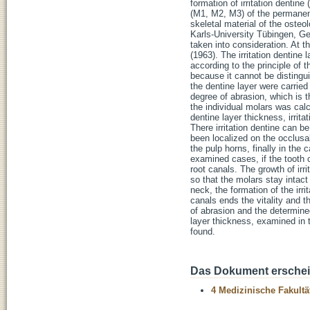
formation of irritation dentine
(M1, M2, M3) of the permanent
skeletal material of the osteo
Karls-University Tübingen, Ge
taken into consideration. At
(1963). The irritation dentin
according to the principle of 
because it cannot be distingu
the dentine layer were carri
degree of abrasion, which is th
the individual molars was calcu
dentine layer thickness, irrit
There irritation dentine can be
been localized on the occlusal
the pulp horns, finally in the 
examined cases, if the tooth 
root canals. The growth of irr
so that the molars stay intact
neck, the formation of the irr
canals ends the vitality and t
of abrasion and the determined
layer thickness, examined in t
found.
Das Dokument erschein
4 Medizinische Fakultä