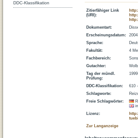
DDC-Klassifikation
Zitierfähiger Link
http
(URI):
http
http
Dokumentart:
Disse
Erscheinungsdatum:
2004
Sprache:
Deut
Fakultät:
4 Me
Fachbereich:
Sons
Gutachter:
Wolb
Tag der mündl.
1999
Prüfung:
DDC-Klassifikation:
610 
Schlagworte:
Reiz
Freie Schlagwörter:
R
i
Lizenz:
http
tueb
Zur Langanzeige