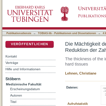
Die Mächtigkeit des Reizdentins bei untersc
DSpace Repositorium (Manakin basiert)
Zahnhartsubstanzen
Publikationsdienste
→
TOBIAS-lib - Publikationen und Dissertationen
→
4 
Die Mächtigkeit d
VERÖFFENTLICHEN
Reduktion der Za
Kontakt
The thickness of the i
Verträge
hard tissues
Hilfe und Informationen
Lehnen, Christiane
Stöbern
Medizinische Fakultät
Dateien:
Erscheinungsdatum
Autoren
Titel
Aufrufstatistik