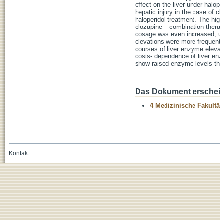
effect on the liver under halo
hepatic injury in the case of 
haloperidol treatment. The hi
clozapine – combination thera
dosage was even increased, un
elevations were more frequent
courses of liver enzyme elev
dosis- dependence of liver en
show raised enzyme levels tha
Das Dokument erschein
4 Medizinische Fakultä
Kontakt