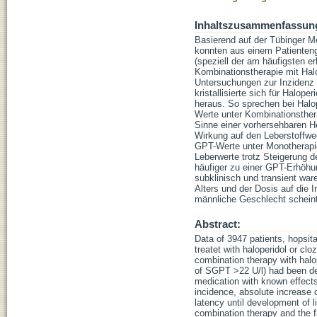
Inhaltszusammenfassun
Basierend auf der Tübinger M
konnten aus einem Patienteng
(speziell der am häufigsten 
Kombinationstherapie mit Hal
Untersuchungen zur Inzidenz 
kristallisierte sich für Halo
heraus. So sprechen bei Halop
Werte unter Kombinationsther
Sinne einer vorhersehbaren He
Wirkung auf den Leberstoffwe
GPT-Werte unter Monotherapie
Leberwerte trotz Steigerung d
häufiger zu einer GPT-Erhöhu
subklinisch und transient ware
Alters und der Dosis auf die
männliche Geschlecht scheint
Abstract:
Data of 3947 patients, hopsit
treatet with haloperidol or cl
combination therapy with halop
of SGPT >22 U/l) had been de
medication with known effects 
incidence, absolute increase 
latency until development of 
combination therapy and the f