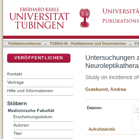
Untersuchungen zur Inzidenz von Leberenzy
DSpace Repositorium (Manakin basiert)
Publikationsdienste
→
TOBIAS-lib - Publikationen und Dissertationen
→
4 
Untersuchungen z
VERÖFFENTLICHEN
Neuroleptikathera
Kontakt
Study on incidence of
Verträge
Gutekunst, Andrea
Hilfe und Informationen
Stöbern
Dateien:
Medizinische Fakultät
Erscheinungsdatum
Autoren
Aufrufstatistik
Titel