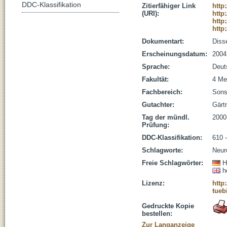
DDC-Klassifikation
Zitierfähiger Link
http
(URI):
http
http
http
Dokumentart:
Disse
Erscheinungsdatum:
2004
Sprache:
Deut
Fakultät:
4 Me
Fachbereich:
Sons
Gutachter:
Gärtn
Tag der mündl.
2000
Prüfung:
DDC-Klassifikation:
610 
Schlagworte:
Neur
Freie Schlagwörter:
H
h
Lizenz:
http
tueb
Gedruckte Kopie
bestellen:
Zur Langanzeige