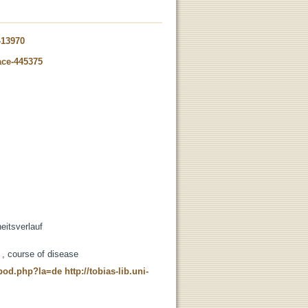
-13970
ace-445375
eitsverlauf
s , course of disease
t_pod.php?la=de
http://tobias-lib.uni-