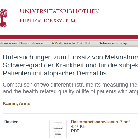
tz von Meßinstrumenten für den Schweregrad 
asiert)
bei Patienten mit atopischer Dermatitis
ationen und Dissertationen
→
4 Medizinische Fakultät
→
Dokumentanzeige
Untersuchungen zum Einsatz von Meßinstrum
Schweregrad der Krankheit und für die subjek
Patienten mit atopischer Dermatitis
Comparison of two different instruments measuring the s
and the health-related quality of life of patients with ato
Kamin, Anne
Dateien:
Doktorarbeit-anne-kamin_7.pdf
439. KB
PDF