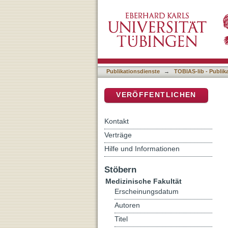
Untersuchungen zum Einsa
DSpace Repositorium (Manakin b
subjektive Lebensqualität 
Publikationsdienste
→
TOBIAS-lib - Publik
VERÖFFENTLICHEN
Kontakt
Verträge
Hilfe und Informationen
Stöbern
Medizinische Fakultät
Erscheinungsdatum
Autoren
Titel