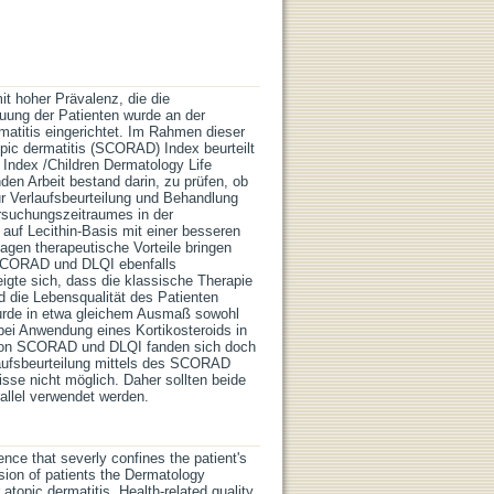
it hoher Prävalenz, die die
uung der Patienten wurde an der
matitis eingerichtet. Im Rahmen dieser
ic dermatitis (SCORAD) Index beurteilt
 Index /Children Dermatology Life
en Arbeit bestand darin, zu prüfen, ob
 Verlaufsbeurteilung und Behandlung
ersuchungszeitraumes in der
auf Lecithin-Basis mit einer besseren
gen therapeutische Vorteile bringen
r SCORAD und DLQI ebenfalls
gte sich, dass die klassische Therapie
 die Lebensqualität des Patienten
urde in etwa gleichem Ausmaß sowohl
bei Anwendung eines Kortikosteroids in
n von SCORAD und DLQI fanden sich doch
laufsbeurteilung mittels des SCORAD
sse nicht möglich. Daher sollten beide
rallel verwendet werden.
ence that severly confines the patient's
ision of patients the Dermatology
atopic dermatitis. Health-related quality