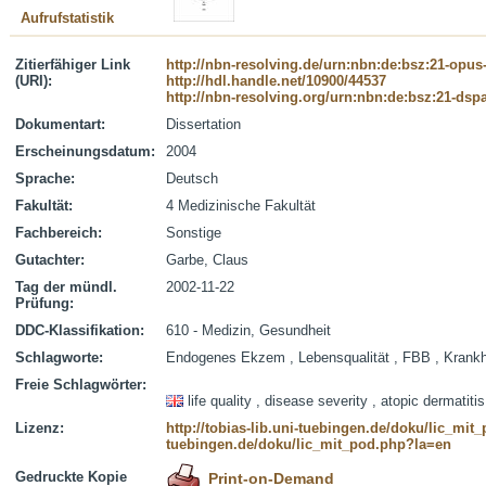
Aufrufstatistik
Zitierfähiger Link
http://nbn-resolving.de/urn:nbn:de:bsz:21-opus
(URI):
http://hdl.handle.net/10900/44537
http://nbn-resolving.org/urn:nbn:de:bsz:21-dsp
Dokumentart:
Dissertation
Erscheinungsdatum:
2004
Sprache:
Deutsch
Fakultät:
4 Medizinische Fakultät
Fachbereich:
Sonstige
Gutachter:
Garbe, Claus
Tag der mündl.
2002-11-22
Prüfung:
DDC-Klassifikation:
610 - Medizin, Gesundheit
Schlagworte:
Endogenes Ekzem , Lebensqualität , FBB , Krankh
Freie Schlagwörter:
life quality , disease severity , atopic dermatiti
Lizenz:
http://tobias-lib.uni-tuebingen.de/doku/lic_mi
tuebingen.de/doku/lic_mit_pod.php?la=en
Gedruckte Kopie
Print-on-Demand