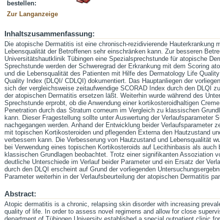
bestellen:
Zur Langanzeige
Inhaltszusammenfassung:
Die atopische Dermatitis ist eine chronisch-rezidivierende Hauterkrankung m
Lebensqualität der Betroffenen sehr einschränken kann. Zur besseren Betre
Universitätshautklinik Tübingen eine Spezialsprechstunde für atopische Der
Sprechstunde werden der Schweregrad der Erkrankung mit dem Scoring atop
und die Lebensqualität des Patienten mit Hilfe des Dermatology Life Quality
Quality Index (DLQI/ CDLQI) dokumentiert. Das Hauptanliegen der vorliegend
sich der vergleichsweise zeitaufwendige SCORAD Index durch den DLQI zur
der atopischen Dermatitis ersetzen läßt. Weiterhin wurde während des Unt
Sprechstunde erprobt, ob die Anwendung einer kortikosteroidhaltigen Creme 
Penetration durch das Stratum corneum im Vergleich zu klassischen Grundla
kann. Dieser Fragestellung sollte unter Auswertung der Verlaufsparamete
nachgegangen werden. Anhand der Entwicklung beider Verlaufsparameter zei
mit topischen Kortikosteroiden und pflegenden Externa den Hautzustand und
verbessern kann. Die Verbesserung von Hautzustand und Lebensqualität w
bei Verwendung eines topischen Kortikosteroids auf Lecithinbasis als auch 
klassischen Grundlagen beobachtet. Trotz einer signifikanten Assoziatio
deutliche Unterschiede im Verlauf beider Parameter und ein Ersatz der Ver
durch den DLQI erscheint auf Grund der vorliegenden Untersuchungsergebni
Parameter weiterhin in der Verlaufsbeurteilung der atopischen Dermatitis pa
Abstract:
Atopic dermatitis is a chronic, relapsing skin disorder with increasing preval
quality of life. In order to assess novel regimens and allow for close superv
department of Tübingen University established a special outpatient clinic for 