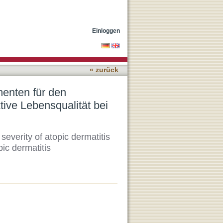
der Krankheit und für die
Einloggen
« zurück
enten für den
tive Lebensqualität bei
everity of atopic dermatitis
pic dermatitis