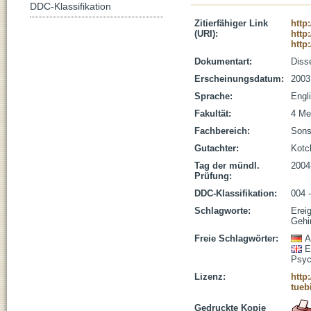
DDC-Klassifikation
Zitierfähiger Link
http
(URI):
http
http
Dokumentart:
Disse
Erscheinungsdatum:
2003
Sprache:
Engl
Fakultät:
4 Me
Fachbereich:
Sons
Gutachter:
Kotc
Tag der mündl.
2004
Prüfung:
DDC-Klassifikation:
004 -
Schlagworte:
Erei
Gehi
Freie Schlagwörter:
A
E
Psyc
Lizenz:
http
tueb
Gedruckte Kopie