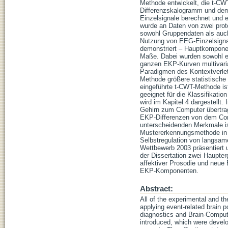
Methode entwickelt, die t-CWT
Differenzskalogramm und dem
Einzelsignale berechnet und e
wurde an Daten von zwei pro
sowohl Gruppendaten als auch 
Nutzung von EEG-Einzelsigna
demonstriert – Hauptkomponen
Maße. Dabei wurden sowohl ei
ganzen EKP-Kurven multivariat
Paradigmen des Kontextverlet
Methode größere statistische
eingeführte t-CWT-Methode i
geeignet für die Klassifikati
wird im Kapitel 4 dargestell
Gehirn zum Computer übertrag
EKP-Differenzen von dem Comp
unterscheidenden Merkmale is
Mustererkennungsmethode in z
Selbstregulation von langsam
Wettbewerb 2003 präsentiert
der Dissertation zwei Haupt
affektiver Prosodie und neu
EKP-Komponenten.
Abstract:
All of the experimental and th
applying event-related brain 
diagnostics and Brain-Comput
introduced, which were develop