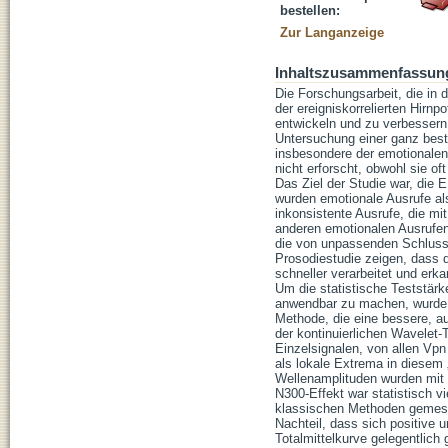
bestellen:
Zur Langanzeige
Inhaltszusammenfassun
Die Forschungsarbeit, die in d
der ereigniskorrelierten Hirn
entwickeln und zu verbessern.
Untersuchung einer ganz best
insbesondere der emotionalen
nicht erforscht, obwohl sie o
Das Ziel der Studie war, die
wurden emotionale Ausrufe als
inkonsistente Ausrufe, die mi
anderen emotionalen Ausrufen
die von unpassenden Schlussw
Prosodiestudie zeigen, dass 
schneller verarbeitet und erka
Um die statistische Teststärk
anwendbar zu machen, wurde e
Methode, die eine bessere, a
der kontinuierlichen Wavelet-
Einzelsignalen, von allen V
als lokale Extrema in diesem 
Wellenamplituden wurden mit 
N300-Effekt war statistisch v
klassischen Methoden gemesse
Nachteil, dass sich positive
Totalmittelkurve gelegentlic