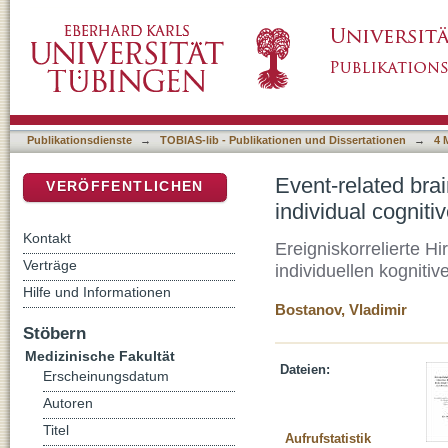
Event-related brain potentials in emotion pe
DSpace Repositorium (Manakin basiert)
brain-computer interfaces
Publikationsdienste
→
TOBIAS-lib - Publikationen und Dissertationen
→
4 
Event-related brai
VERÖFFENTLICHEN
individual cognit
Kontakt
Ereigniskorrelierte H
Verträge
individuellen kogniti
Hilfe und Informationen
Bostanov, Vladimir
Stöbern
Medizinische Fakultät
Dateien:
Erscheinungsdatum
Autoren
Titel
Aufrufstatistik