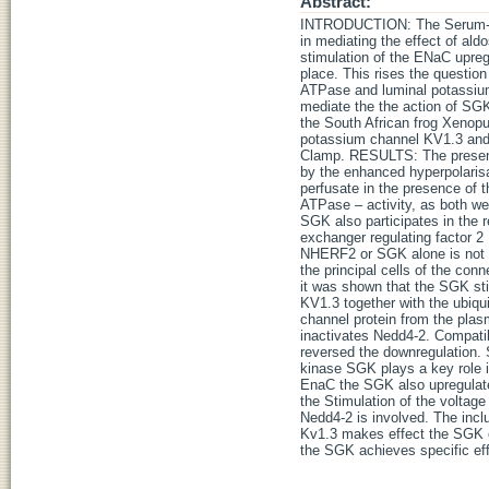
Abstract:
INTRODUCTION: The Serum- un
in mediating the effect of al
stimulation of the ENaC upre
place. This rises the question
ATPase and luminal potassium 
mediate the the action of S
the South African frog Xenop
potassium channel KV1.3 and
Clamp. RESULTS: The present
by the enhanced hyperpolarisat
perfusate in the presence o
ATPase – activity, as both we
SGK also participates in the 
exchanger regulating factor 
NHERF2 or SGK alone is not s
the principal cells of the co
it was shown that the SGK s
KV1.3 together with the ubiqu
channel protein from the pla
inactivates Nedd4-2. Compati
reversed the downregulation.
kinase SGK plays a key role in
EnaC the SGK also upregulat
the Stimulation of the voltag
Nedd4-2 is involved. The incl
Kv1.3 makes effect the SGK on
the SGK achieves specific effe