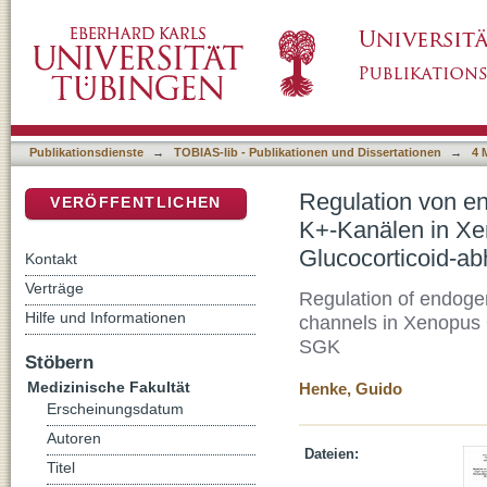
Regulation von endogener Na+/K+-ATPase u
DSpace Repositorium (Manakin basiert)
Oozyten durch die Serum- und Glucocortico
Publikationsdienste
→
TOBIAS-lib - Publikationen und Dissertationen
→
4 
Regulation von e
VERÖFFENTLICHEN
K+-Kanälen in Xe
Glucocorticoid-a
Kontakt
Verträge
Regulation of endog
Hilfe und Informationen
channels in Xenopus 
SGK
Stöbern
Medizinische Fakultät
Henke, Guido
Erscheinungsdatum
Autoren
Dateien:
Titel