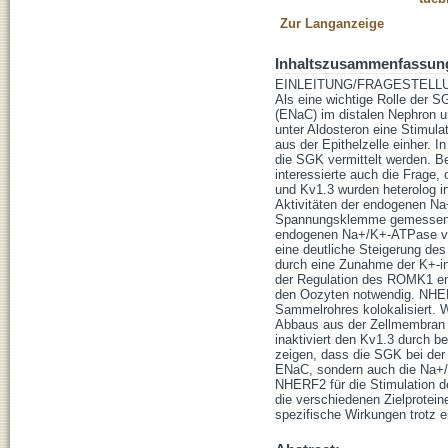
Zur Langanzeige
Inhaltszusammenfassun
EINLEITUNG/FRAGESTELLUNG: 
Als eine wichtige Rolle der S
(ENaC) im distalen Nephron u
unter Aldosteron eine Stimul
aus der Epithelzelle einher. 
die SGK vermittelt werden. 
interessierte auch die Frage
und Kv1.3 wurden heterolog i
Aktivitäten der endogenen Na
Spannungsklemme gemessen. 
endogenen Na+/K+-ATPase von 
eine deutliche Steigerung d
durch eine Zunahme der K+-in
der Regulation des ROMK1 ents
den Oozyten notwendig. NHER
Sammelrohres kolokalisiert. 
Abbaus aus der Zellmembran s
inaktiviert den Kv1.3 durc
zeigen, dass die SGK bei der 
ENaC, sondern auch die Na+
NHERF2 für die Stimulation 
die verschiedenen Zielprotein
spezifische Wirkungen trotz ei