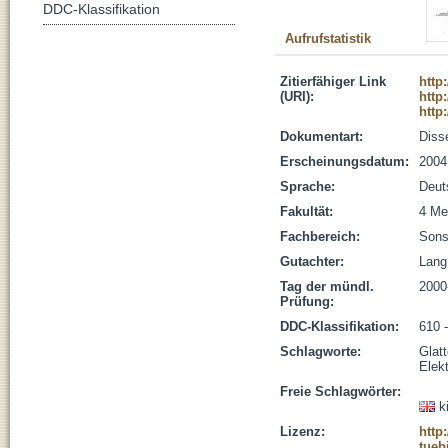
DDC-Klassifikation
Aufrufstatistik
Zitierfähiger Link
http
(URI):
http
http
Dokumentart:
Disse
Erscheinungsdatum:
2004
Sprache:
Deut
Fakultät:
4 Me
Fachbereich:
Sons
Gutachter:
Lang,
Tag der mündl.
2000
Prüfung:
DDC-Klassifikation:
610 
Schlagworte:
Glat
Elekt
Freie Schlagwörter:
k
Lizenz:
http
tueb