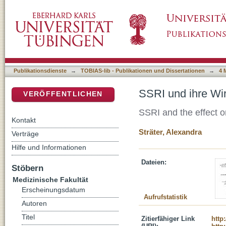
SSRI und ihre Wirkung auf das Körpergewic
DSpace Repositorium (Manakin basiert)
Publikationsdienste
→
TOBIAS-lib - Publikationen und Dissertationen
→
4 
SSRI und ihre Wi
VERÖFFENTLICHEN
SSRI and the effect 
Kontakt
Sträter, Alexandra
Verträge
Hilfe und Informationen
Dateien:
Stöbern
Medizinische Fakultät
Erscheinungsdatum
Aufrufstatistik
Autoren
Titel
Zitierfähiger Link
http