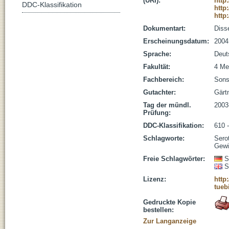
(URI):
http
DDC-Klassifikation
http
http
Dokumentart:
Disse
Erscheinungsdatum:
2004
Sprache:
Deut
Fakultät:
4 Me
Fachbereich:
Sons
Gutachter:
Gärtn
Tag der mündl.
2003
Prüfung:
DDC-Klassifikation:
610 
Schlagworte:
Sero
Gewi
Freie Schlagwörter:
S
S
Lizenz:
http
tueb
Gedruckte Kopie
bestellen:
Zur Langanzeige