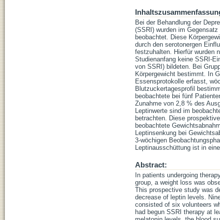
Inhaltszusammenfassun
Bei der Behandlung der Depr
(SSRI) wurden im Gegensatz 
beobachtet. Diese Körpergewi
durch den serotonergen Einflu
festzuhalten. Hierfür wurden
Studienanfang keine SSRI-Ei
von SSRI) bildeten. Bei Grupp
Körpergewicht bestimmt. In Gr
Essensprotokolle erfasst, wö
Blutzuckertagesprofil bestim
beobachtete bei fünf Patient
Zunahme von 2,8 % des Ausgan
Leptinwerte sind im beobacht
betrachten. Diese prospektive
beobachtete Gewichtsabnahme
Leptinsenkung bei Gewichtsab
3-wöchigen Beobachtungsphas
Leptinausschüttung ist in ei
Abstract:
In patients undergoing therapy
group, a weight loss was obser
This prospective study was de
decrease of leptin levels. Nin
consisted of six volunteers wh
had begun SSRI therapy at leas
melatonin levels, the blood s