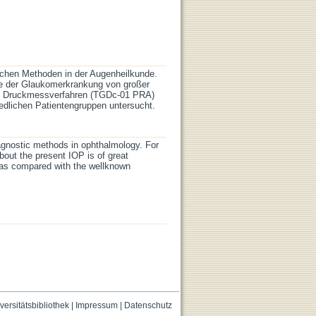
schen Methoden in der Augenheilkunde.
re der Glaukomerkrankung von großer
les Druckmessverfahren (TGDc-01 PRA)
dlichen Patientengruppen untersucht.
iagnostic methods in ophthalmology. For
bout the present IOP is of great
was compared with the wellknown
versitätsbibliothek
|
Impressum
|
Datenschutz