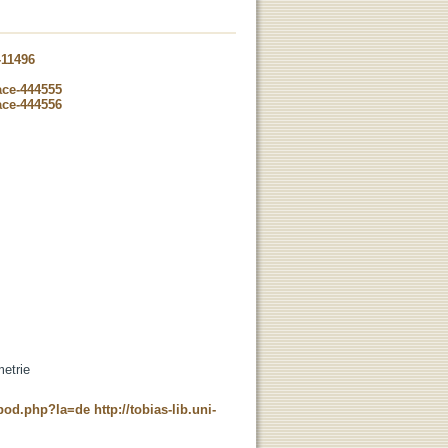
-11496
ace-444555
ace-444556
etrie
t_pod.php?la=de
http://tobias-lib.uni-