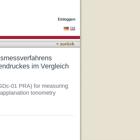
01pra) zur Bestimmung des
dmann
Einloggen
« zurück
onsmessverfahrens
ndruckes im Vergleich
(TGDc-01 PRA) for measuring
 applanation tonometry