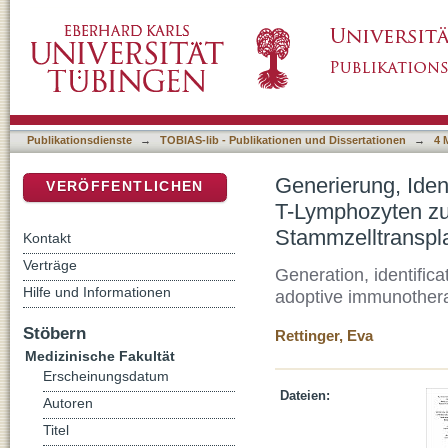
Generierung, Identifizierung und Charakteris
DSpace Repositorium (Manakin basiert)
Immuntherapie im Rahmen allogener Stammze
Publikationsdienste
→
TOBIAS-lib - Publikationen und Dissertationen
→
4 
Generierung, Ident
VERÖFFENTLICHEN
T-Lymphozyten zu
Stammzelltranspl
Kontakt
Verträge
Generation, identifica
Hilfe und Informationen
adoptive immunotherap
Stöbern
Rettinger, Eva
Medizinische Fakultät
Erscheinungsdatum
Dateien:
Autoren
Titel