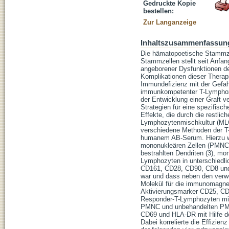
Gedruckte Kopie
bestellen:
Zur Langanzeige
Inhaltszusammenfassun
Die hämatopoetische Stammze
Stammzellen stellt seit Anfa
angeborener Dysfunktionen 
Komplikationen dieser Therap
Immundefizienz mit der Gefahr
immunkompetenter T-Lymphozyt
der Entwicklung einer Graft 
Strategien für eine spezifisc
Effekte, die durch die restli
Lymphozytenmischkultur (MLC) 
verschiedene Methoden der T
humanem AB-Serum. Hierzu wu
mononukleären Zellen (PMNC) 
bestrahlten Dendriten (3), mo
Lymphozyten in unterschiedl
CD161, CD28, CD90, CD8 und C
war und dass neben den verw
Molekül für die immunomagne
Aktivierungsmarker CD25, CD6
Responder-T-Lymphozyten mit d
PMNC und unbehandelten PMN
CD69 und HLA-DR mit Hilfe de
Dabei korrelierte die Effizie