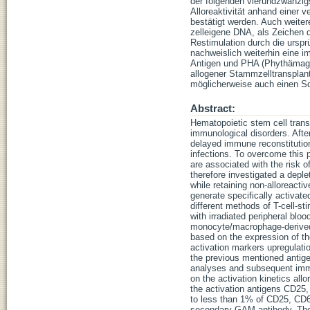
der folgenden vierundzwanzig
Alloreaktivität anhand einer v
bestätigt werden. Auch weiter
zelleigene DNA, als Zeichen de
Restimulation durch die urspr
nachweislich weiterhin eine i
Antigen und PHA (Phythämaggl
allogener Stammzelltransplan
möglicherweise auch einen Sc
Abstract:
Hematopoietic stem cell trans
immunological disorders. After
delayed immune reconstitution
infections. To overcome this 
are associated with the risk 
therefore investigated a depl
while retaining non-alloreactiv
generate specifically activate
different methods of T-cell-st
with irradiated peripheral blo
monocyte/macrophage-derived-d
based on the expression of t
activation markers upregulatio
the previous mentioned antige
analyses and subsequent immun
on the activation kinetics al
the activation antigens CD25
to less than 1% of CD25, CD
secondary GAM-antibody. The e