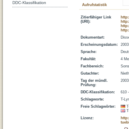
DDC-Klassifikation
Aufrufstatistik
Zitierfähiger Link
http
(URI):
http
http
http
Dokumentart:
Disse
Erscheinungsdatum:
2003
Sprache:
Deut
Fakultät:
4 Me
Fachbereich:
Sons
Gutachter:
Niet
Tag der mündl.
2003
Prüfung:
DDC-Klassifikation:
610 
Schlagworte:
T-Ly
Freie Schlagwörter:
T
T
Lizenz:
http
tueb