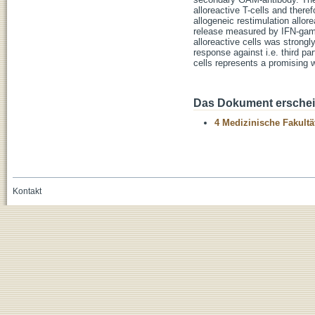
alloreactive T-cells and there
allogeneic restimulation allo
release measured by IFN-gamm
alloreactive cells was strong
response against i.e. third p
cells represents a promising 
Das Dokument erschein
4 Medizinische Fakultä
Kontakt