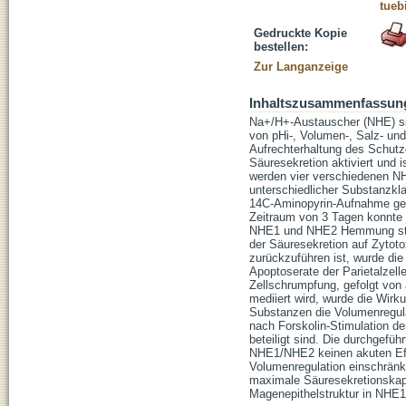
tueb
Gedruckte Kopie
bestellen:
Zur Langanzeige
Inhaltszusammenfassun
Na+/H+-Austauscher (NHE) sind
von pHi-, Volumen-, Salz- un
Aufrechterhaltung des Schutz
Säuresekretion aktiviert und i
werden vier verschiedenen NH
unterschiedlicher Substanzkla
14C-Aminopyrin-Aufnahme gem
Zeitraum von 3 Tagen konnte 
NHE1 und NHE2 Hemmung stär
der Säuresekretion auf Zytoto
zurückzuführen ist, wurde die
Apoptoserate der Parietalzelle
Zellschrumpfung, gefolgt vo
mediiert wird, wurde die Wirku
Substanzen die Volumenregul
nach Forskolin-Stimulation d
beteiligt sind. Die durchgef
NHE1/NHE2 keinen akuten Effek
Volumenregulation einschränkt
maximale Säuresekretionskapaz
Magenepithelstruktur in NHE