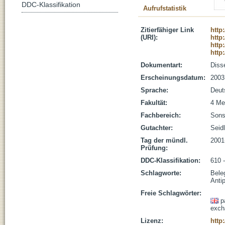
DDC-Klassifikation
Aufrufstatistik
Zitierfähiger Link
http
(URI):
http
http
http
Dokumentart:
Disse
Erscheinungsdatum:
2003
Sprache:
Deut
Fakultät:
4 Me
Fachbereich:
Sons
Gutachter:
Seidl
Tag der mündl.
2001
Prüfung:
DDC-Klassifikation:
610 
Schlagworte:
Bele
Antip
Freie Schlagwörter:
p
exch
Lizenz:
http