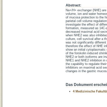
Abstract:
Na+/H+ exchanger (NHE) are ub
volume, ion and water homeos
of mucosa protection to the hi
parietal cell volume regulatio
investigate the effect of diff
formation, measured as 14C-am
decreased maximal acid secret
when NHE2 was also inhibited. 
culture, cell survival after a 
was not significantly different
therefore the effect of NHE inh
show an initial cytoplasmatic 
of the forskolin induced shri
NHE2 or both isoforms are invo
NHE1 and NHE2 inhibition in cu
the capability to regulate the
inhibitors on maximal acid secr
changes in the gastric muco
Das Dokument erschein
4 Medizinische Fakultä