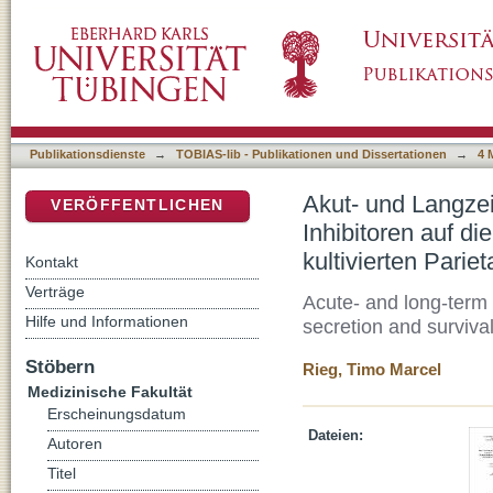
Akut- und Langzeiteffekte von Na+/H+-Austau
DSpace Repositorium (Manakin basiert)
Säuresekretionskapazität und das Überleben 
Publikationsdienste
→
TOBIAS-lib - Publikationen und Dissertationen
→
4 
Akut- und Langze
VERÖFFENTLICHEN
Inhibitoren auf d
kultivierten Parie
Kontakt
Verträge
Acute- and long-term 
Hilfe und Informationen
secretion and survival 
Stöbern
Rieg, Timo Marcel
Medizinische Fakultät
Erscheinungsdatum
Dateien:
Autoren
Titel