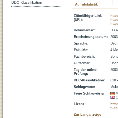
DDC-Klassifikation
Aufrufstatistik
Zitierfähiger Link
http
(URI):
http
http
Dokumentart:
Disse
Erscheinungsdatum:
2003
Sprache:
Deut
Fakultät:
4 Me
Fachbereich:
Sons
Gutachter:
Döri
Tag der mündl.
2003
Prüfung:
DDC-Klassifikation:
610 
Schlagworte:
Muko
Freie Schlagwörter:
M
C
Lizenz:
http
tueb
Zur Langanzeige