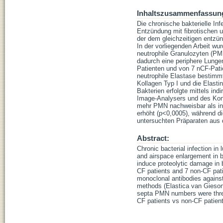
Inhaltszusammenfassun
Die chronische bakterielle In
Entzündung mit fibrotischen
der dem gleichzeitigen entzü
In der vorliegenden Arbeit wu
neutrophile Granulozyten (PM
dadurch eine periphere Lunge
Patienten und von 7 nCF-Pati
neutrophile Elastase bestimmt
Kollagen Typ I und die Elasti
Bakterien erfolgte mittels in
Image-Analysers und des Kon
mehr PMN nachweisbar als in 
erhöht (p<0,0005), während di
untersuchten Präparaten aus 
Abstract:
Chronic bacterial infection in 
and airspace enlargement in b
induce proteolytic damage in b
CF patients and 7 non-CF pat
monoclonal antibodies against
methods (Elastica van Gieson)
septa PMN numbers were three
CF patients vs non-CF patient