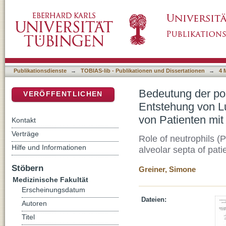
Bedeutung der polymorphkernigen neutrophil
DSpace Repositorium (Manakin basiert)
Lungenemphysem und Fibrose in den Alveolar
Publikationsdienste
→
TOBIAS-lib - Publikationen und Dissertationen
→
4 
Bedeutung der po
VERÖFFENTLICHEN
Entstehung von L
von Patienten mit
Kontakt
Verträge
Role of neutrophils (
Hilfe und Informationen
alveolar septa of patie
Stöbern
Greiner, Simone
Medizinische Fakultät
Erscheinungsdatum
Dateien:
Autoren
Titel