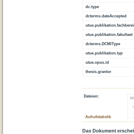
dc.type
dcterms.dateAccepted
utue.publikation.fachbere
utue.publikation.fakultaet
dcterms.DCMIType
utue.publikation.typ
utue.opus.id
thesis.grantor
Dateien:
Aufrufstatistik
Das Dokument erschein