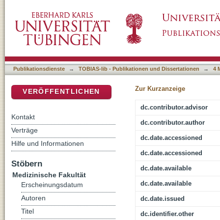
Einfluss des beta3-adrenergen Rezeptors au
DSpace Repositorium (Manakin basiert)
Kaliumstroms in ventrikulären Kardiomyozy
Publikationsdienste
→
TOBIAS-lib - Publikationen und Dissertationen
→
4 
Zur Kurzanzeige
VERÖFFENTLICHEN
dc.contributor.advisor
Kontakt
dc.contributor.author
Verträge
dc.date.accessioned
Hilfe und Informationen
dc.date.accessioned
Stöbern
dc.date.available
Medizinische Fakultät
dc.date.available
Erscheinungsdatum
Autoren
dc.date.issued
Titel
dc.identifier.other