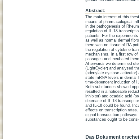
Abstract:
The main interest of this thesi
means of pharmacological infl
in the pathogenesis of Rheumat
regulation of IL-18-transcript
patients. For the experiments
as well as normal dermal fibro
there was no tissue of RA pati
the regulation of cytokine tr
mechanisms. In a first row of
passages and incubated them ov
Afterwards we determined stea
(LightCycler) and analysed the
(adenylate cyclase activator)
state mRNA levels in dermal f
time-dependent induction of I
Both substances showed opposi
resulted in a noticeable reduc
inhibitor) and ocadaic acid (pr
decrease of IL-18-transcriptio
and IL-18 could be found. Inc
effects on transcription rate
signal transduction pathways 
substances ought to be conside
Das Dokument erschein