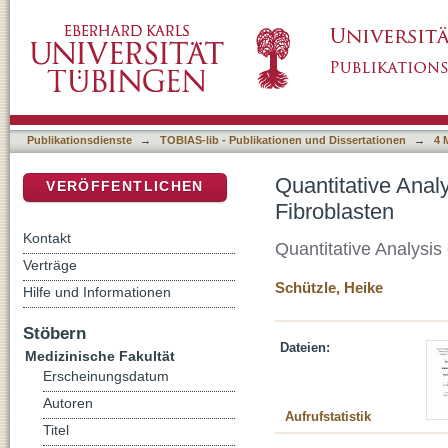
Quantitative Analyse der Interleukin 16-Transk
DSpace Repositorium (Manakin basiert)
Publikationsdienste
→
TOBIAS-lib - Publikationen und Dissertationen
→
4 
Quantitative Analy
VERÖFFENTLICHEN
Fibroblasten
Kontakt
Quantitative Analysis 
Verträge
Schützle, Heike
Hilfe und Informationen
Stöbern
Dateien:
Medizinische Fakultät
Erscheinungsdatum
Autoren
Aufrufstatistik
Titel