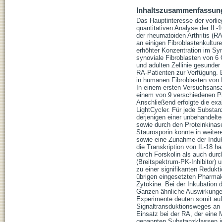
Inhaltszusammenfassun
Das Hauptinteresse der vorlie
quantitativen Analyse der IL-1
der rheumatoiden Arthritis (R
an einigen Fibroblastenkulture
erhöhter Konzentration im Sy
synoviale Fibroblasten von 6
und adulten Zellinie gesunde
RA-Patienten zur Verfügung. 
in humanen Fibroblasten von 
In einem ersten Versuchsansatz
einem von 9 verschiedenen Pha
Anschließend erfolgte die ex
LightCycler. Für jede Substa
derjenigen einer unbehandelte
sowie durch den Proteinkinase
Staurosporin konnte in weite
sowie eine Zunahme der Indukt
die Transkription von IL-18 
durch Forskolin als auch durc
(Breitspektrum-PK-Inhibitor)
zu einer signifikanten Redukti
übrigen eingesetzten Pharmak
Zytokine. Bei der Inkubation 
Ganzen ähnliche Auswirkungen 
Experimente deuten somit auf
Signaltransduktionsweges an d
Einsatz bei der RA, der eine 
genannten Substanzklassen i