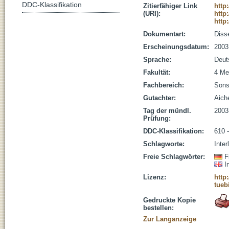
DDC-Klassifikation
Zitierfähiger Link
http
(URI):
http
http
Dokumentart:
Disse
Erscheinungsdatum:
2003
Sprache:
Deut
Fakultät:
4 Me
Fachbereich:
Sons
Gutachter:
Aich
Tag der mündl.
2003
Prüfung:
DDC-Klassifikation:
610 
Schlagworte:
Inter
Freie Schlagwörter:
F
I
Lizenz:
http
tueb
Gedruckte Kopie
bestellen:
Zur Langanzeige