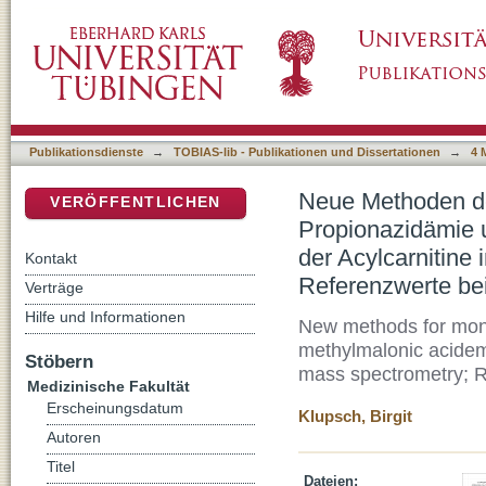
Neue Methoden des Therapiemonitorings bei
DSpace Repositorium (Manakin basiert)
Methylmalonazidämie durch die Quantifizierun
Tandemmassenspektrometrie; Referenzwert
Publikationsdienste
→
TOBIAS-lib - Publikationen und Dissertationen
→
4 
Neue Methoden de
VERÖFFENTLICHEN
Propionazidämie 
der Acylcarnitine
Kontakt
Referenzwerte b
Verträge
Hilfe und Informationen
New methods for monit
methylmalonic acidemi
Stöbern
mass spectrometry; Re
Medizinische Fakultät
Erscheinungsdatum
Klupsch, Birgit
Autoren
Titel
Dateien: