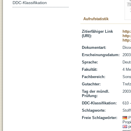
DDC-Klassifikation
Aufrufstatistik
Zitierfähiger Link
http
(URI):
http
http
Dokumentart:
Disse
Erscheinungsdatum:
2003
Sprache:
Deut
Fakultät:
4 Me
Fachbereich:
Sons
Gutachter:
Trefz
Tag der mündl.
2003
Prüfung:
DDC-Klassifikation:
610 
Schlagworte:
Stof
Freie Schlagwörter:
P
Prop
p
propi