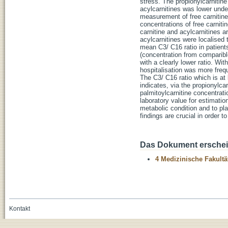
stress. The propionylcarnitin
acylcarnitines was lower unde
measurement of free carnitine
concentrations of free carniti
carnitine and acylcarnitines 
acylcarnitines were localised
mean C3/ C16 ratio in patien
(concentration from comparibl
with a clearly lower ratio. Wi
hospitalisation was more freq
The C3/ C16 ratio which is at
indicates, via the propionylc
palmitoylcarnitine concentrat
laboratory value for estimation
metabolic condition and to pl
findings are crucial in orde
Das Dokument erschein
4 Medizinische Fakultä
Kontakt