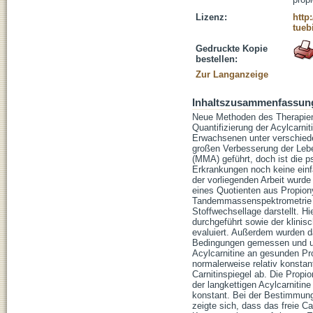
Lizenz:
http
tueb
Gedruckte Kopie
bestellen:
Zur Langanzeige
Inhaltszusammenfassun
Neue Methoden des Therapiem
Quantifizierung der Acylcarn
Erwachsenen unter verschiede
großen Verbesserung der Leb
(MMA) geführt, doch ist die p
Erkrankungen noch keine einf
der vorliegenden Arbeit wurd
eines Quotienten aus Propionyl
Tandemmassenspektrometrie e
Stoffwechsellage darstellt. H
durchgeführt sowie der klinis
evaluiert. Außerdem wurden da
Bedingungen gemessen und unt
Acylcarnitine an gesunden Pro
normalerweise relativ konstant
Carnitinspiegel ab. Die Propi
der langkettigen Acylcarnitin
konstant. Bei der Bestimmung 
zeigte sich, dass das freie Ca