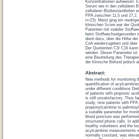
Konzentrationen aufwiesen. Es
Serum wie in den zellulären B
zellulären Blutbestandteilen e
PPA zwischen 11,5 und 27,2, 
n=23). Meist ging ein niedrig
klinischen Score war der Quot
Patienten mit stabiler Stoffwe
beim Stoffwechselgesunden mi
dient dazu, über die Höhe der
CoA wiederzugeben und über d
Der Quotienten C3/ C16 kann a
werden. Dieser Parameter ist 
eine Beurteilung des Therapie
der klinische Befund jedoch 
Abstract:
New methods for monitoring t
quantification of acylcarniti
under different conditions Di
of patients with propionic 
is still unsatisfactory. Thus f
study, nine patients with PPA 
propionylcarnitine to palmitoy
a suitable parameter for monit
blood puncture was performed b
structured phone calls. In add
healthy volunteers and the lo
acylcarnitine measurements wi
normally constant, was elevat