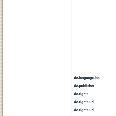
dc.language.iso
dc.publisher
dc.rights
dc.rights.uri
dc.rights.uri