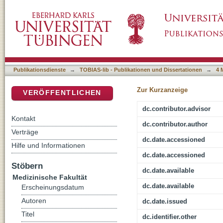
Induktion von zytotoxischen T-Zellen gegen 
DSpace Repositorium (Manakin basiert)
Publikationsdienste
→
TOBIAS-lib - Publikationen und Dissertationen
→
4 
Zur Kurzanzeige
VERÖFFENTLICHEN
dc.contributor.advisor
Kontakt
dc.contributor.author
Verträge
dc.date.accessioned
Hilfe und Informationen
dc.date.accessioned
Stöbern
dc.date.available
Medizinische Fakultät
dc.date.available
Erscheinungsdatum
Autoren
dc.date.issued
Titel
dc.identifier.other