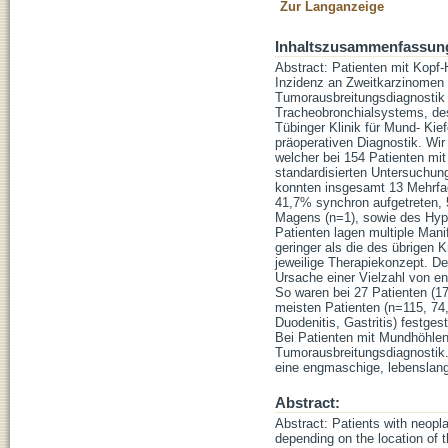
Zur Langanzeige
Inhaltszusammenfassun
Abstract: Patienten mit Kopf
Inzidenz an Zweitkarzinomen a
Tumorausbreitungsdiagnostik
Tracheobronchialsystems, des
Tübinger Klinik für Mund- Kie
präoperativen Diagnostik. Wir
welcher bei 154 Patienten mi
standardisierten Untersuchun
konnten insgesamt 13 Mehrfa
41,7% synchron aufgetreten,
Magens (n=1), sowie des Hypo
Patienten lagen multiple Mani
geringer als die des übrigen
jeweilige Therapiekonzept. De
Ursache einer Vielzahl von en
So waren bei 27 Patienten (
meisten Patienten (n=115, 74,
Duodenitis, Gastritis) festge
Bei Patienten mit Mundhöhlenk
Tumorausbreitungsdiagnostik.
eine engmaschige, lebenslange
Abstract:
Abstract: Patients with neop
depending on the location of 