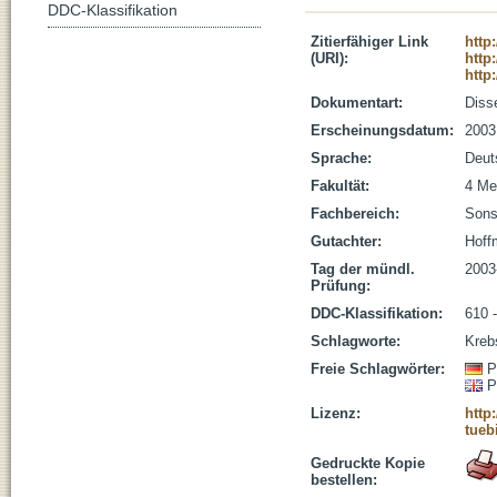
DDC-Klassifikation
Zitierfähiger Link
http
(URI):
http
http
Dokumentart:
Disse
Erscheinungsdatum:
2003
Sprache:
Deut
Fakultät:
4 Me
Fachbereich:
Sons
Gutachter:
Hoff
Tag der mündl.
2003
Prüfung:
DDC-Klassifikation:
610 
Schlagworte:
Kreb
Freie Schlagwörter:
P
P
Lizenz:
http
tueb
Gedruckte Kopie
bestellen: