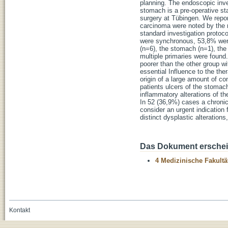
planning. The endoscopic inve
stomach is a pre-operative sta
surgery at Tübingen. We repor
carcinoma were noted by the 
standard investigation proto
were synchronous, 53,8% wer
(n=6), the stomach (n=1), the
multiple primaries were found
poorer than the other group w
essential Influence to the th
origin of a large amount of co
patients ulcers of the stomac
inflammatory alterations of 
In 52 (36,9%) cases a chronic
consider an urgent indication 
distinct dysplastic alteration
Das Dokument erschein
4 Medizinische Fakultä
Kontakt