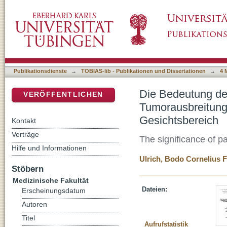
Die Bedeutung der Panendoskopie für die Tu
DSpace Repositorium (Manakin basiert)
und Gesichtsbereich
Publikationsdienste
→
TOBIAS-lib - Publikationen und Dissertationen
→
4 
Die Bedeutung de
VERÖFFENTLICHEN
Tumorausbreitung
Gesichtsbereich
Kontakt
Verträge
The significance of 
Hilfe und Informationen
Ulrich, Bodo Cornelius F
Stöbern
Medizinische Fakultät
Dateien:
Erscheinungsdatum
Autoren
Titel
Aufrufstatistik