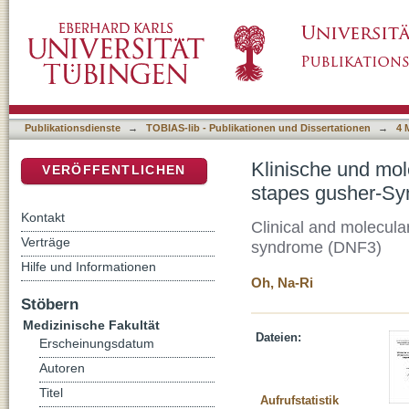
Klinische und molekulargenetische Analyse 
DSpace Repositorium (Manakin basiert)
(POU3F4)
Publikationsdienste
→
TOBIAS-lib - Publikationen und Dissertationen
→
4 
Klinische und mol
VERÖFFENTLICHEN
stapes gusher-S
Kontakt
Clinical and molecula
Verträge
syndrome (DNF3)
Hilfe und Informationen
Oh, Na-Ri
Stöbern
Medizinische Fakultät
Dateien:
Erscheinungsdatum
Autoren
Titel
Aufrufstatistik