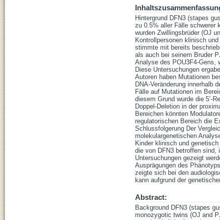
Inhaltszusammenfassun
Hintergrund DFN3 (stapes gus
zu 0.5% aller Fälle schwerer 
wurden Zwillingsbrüder (OJ u
Kontrollpersonen klinisch und
stimmte mit bereits beschrie
als auch bei seinem Bruder P
Analyse des POU3F4-Gens, wel
Diese Untersuchungen ergabe
Autoren haben Mutationen besc
DNA-Veränderung innerhalb d
Fälle auf Mutationen im Bere
diesem Grund wurde die 5’-Reg
Doppel-Deletion in der proxi
Bereichen könnten Modulatore
regulatorischen Bereich die 
Schlussfolgerung Der Verglei
molekulargenetischen Analyse
Kinder klinisch und genetisch 
die von DFN3 betroffen sind, i
Untersuchungen gezeigt werde
Ausprägungen des Phänotyps v
zeigte sich bei den audiolog
kann aufgrund der genetischen
Abstract:
Background DFN3 (stapes gushe
monozygotic twins (OJ and PJ