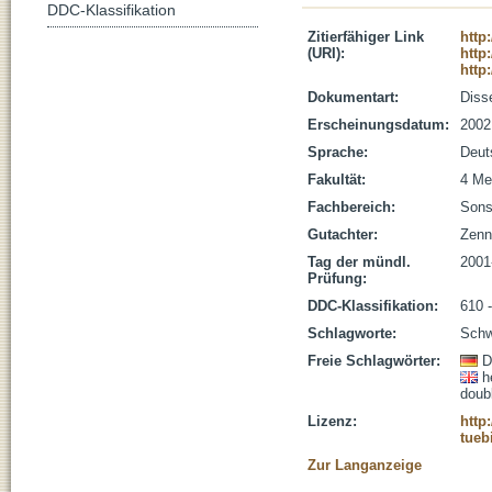
DDC-Klassifikation
Zitierfähiger Link
http
(URI):
http
http
Dokumentart:
Disse
Erscheinungsdatum:
2002
Sprache:
Deut
Fakultät:
4 Me
Fachbereich:
Sons
Gutachter:
Zenn
Tag der mündl.
2001
Prüfung:
DDC-Klassifikation:
610 
Schlagworte:
Schw
Freie Schlagwörter:
D
h
doubl
Lizenz:
http
tueb
Zur Langanzeige