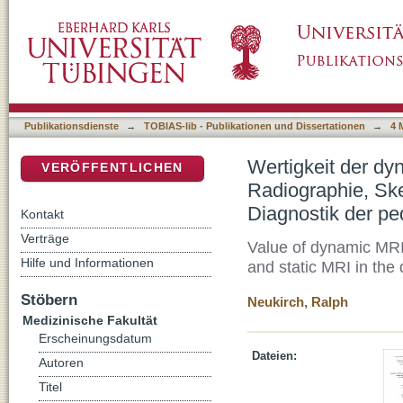
Wertigkeit der dynamischen MRT im Vergleic
DSpace Repositorium (Manakin basiert)
Skelettszintigraphie und statischen MRT in d
Publikationsdienste
→
TOBIAS-lib - Publikationen und Dissertationen
→
4 
Wertigkeit der dy
VERÖFFENTLICHEN
Radiographie, Ske
Diagnostik der pe
Kontakt
Verträge
Value of dynamic MRI
Hilfe und Informationen
and static MRI in the 
Stöbern
Neukirch, Ralph
Medizinische Fakultät
Erscheinungsdatum
Dateien:
Autoren
Titel