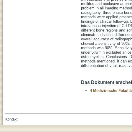
mellitus and occlusive arteria
problem in all imaging method
radiography, three-phase bone
methods were applied prospect
findings or clinical follow-
intravenous injection of Gd-D
different bone regions and sof
eliminate individual differenc
overall accuracy of radiogra
showed a sensitivity of 90%. 
methods was 90%. Sensitivity
under 5%/min excluded an oss
osteomyelitis. Conclusions: D
methods mentioned. It can exc
differentiation of vital, reac
Das Dokument erschein
4 Medizinische Fakultä
Kontakt