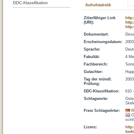
DDC-Klassifikation
Aufrufstatistik
Zitierfähiger Link
http
(URI):
http
http
Dokumentart:
Disse
Erscheinungsdatum:
2003
Sprache:
Deut
Fakultät:
4 Me
Fachbereich:
Sons
Gutachter:
Hupp
Tag der mündl.
2003
Prüfung:
DDC-Klassifikation:
610 
Schlagworte:
Oste
Skele
Freie Schlagwörter:
R
O
scin
Lizenz:
http
tueb