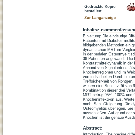
Gedruckte Kopie
bestellen:
Zur Langanzeige
Inhaltszusammenfassun
Einleitung: Die eindeutige Di
Patienten mit Diabetes mellit
bildgebenden Methoden ein gr
dynamischen MRT im Vergleich
in der pedalen Osteomyelitisd
38 Patienten angewandt. Die D
Kontrastmitteldynamik in de
Anhand von Signal-intensitäts
Knochenregionen und im Weich
von individuellen Durch-blutu
Treffsicher-heit von Röntgen
wiesen eine Sensitivität von 
Kombina-tion dieser drei Verf
MRT betrug 95%, 100% und 97,
Knocheninfekti-on aus. Werte
nach. Schlußfolgerung: Die d
Osteomyelitis überlegen. Sie
ausschließen. Auf-grund der 
Knochen ist die genaue Ausd
Abstract:
Introduction: The precise diff