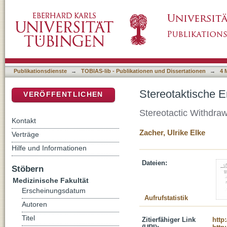
Stereotaktische Entnahme von Innenohrflüss
DSpace Repositorium (Manakin basiert)
Publikationsdienste
→
TOBIAS-lib - Publikationen und Dissertationen
→
4 
Stereotaktische E
VERÖFFENTLICHEN
Stereotactic Withdraw
Kontakt
Zacher, Ulrike Elke
Verträge
Hilfe und Informationen
Dateien:
Stöbern
Medizinische Fakultät
Erscheinungsdatum
Aufrufstatistik
Autoren
Titel
Zitierfähiger Link
http