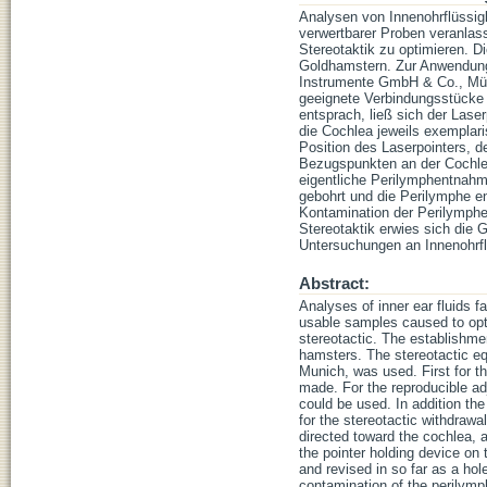
Analysen von Innenohrflüssig
verwertbarer Proben veranlas
Stereotaktik zu optimieren. D
Goldhamstern. Zur Anwendung 
Instrumente GmbH & Co., Mün
geeignete Verbindungsstücke a
entsprach, ließ sich der Las
die Cochlea jeweils exemplari
Position des Laserpointers, d
Bezugspunkten an der Cochlea 
eigentliche Perilymphentnahme
gebohrt und die Perilymphe e
Kontamination der Perilymphe
Stereotaktik erwies sich die
Untersuchungen an Innenohrfl
Abstract:
Analyses of inner ear fluids fa
usable samples caused to opti
stereotactic. The establishme
hamsters. The stereotactic e
Munich, was used. First for th
made. For the reproducible adj
could be used. In addition th
for the stereotactic withdrawa
directed toward the cochlea, 
the pointer holding device on 
and revised in so far as a ho
contamination of the perilymp