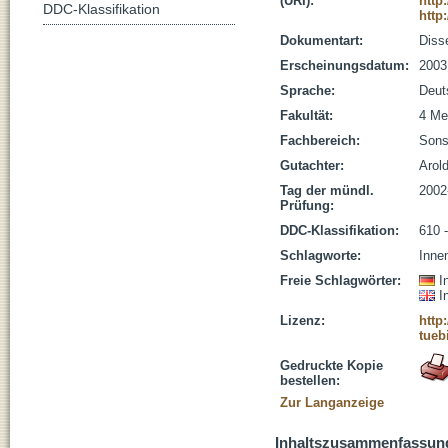
(URI):
http
DDC-Klassifikation
http
Dokumentart:
Disse
Erscheinungsdatum:
2003
Sprache:
Deut
Fakultät:
4 Me
Fachbereich:
Sons
Gutachter:
Arold
Tag der mündl.
2002
Prüfung:
DDC-Klassifikation:
610 
Schlagworte:
Inne
Freie Schlagwörter:
I
I
Lizenz:
http
tueb
Gedruckte Kopie
bestellen:
Zur Langanzeige
Inhaltszusammenfassun