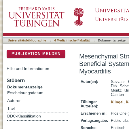
Mesenchymal Stromal Cells but Not Cardiac F
DSpace Repositorium (Manakin basiert)
Immunomodulatory Effects in Experimental M
Universitätsbibliographie
→
4 Medizinische Fakultät
→
Dokumentanzeige
PUBLIKATION MELDEN
Mesenchymal Strom
Beneficial System
Hilfe und Informationen
Myocarditis
Stöbern
Autor(en):
Savvatis, 
Dirk
;
Schef
Dokumentanzeige
Moritz
;
Kli
Erscheinungsdatum
Carsten
Autoren
Tübinger
Klingel, K
Autor(en):
Titel
Erschienen in:
Plos One (
DDC-Klassifikation
Verlagsangabe:
Public Lib
Sprache:
Englisch