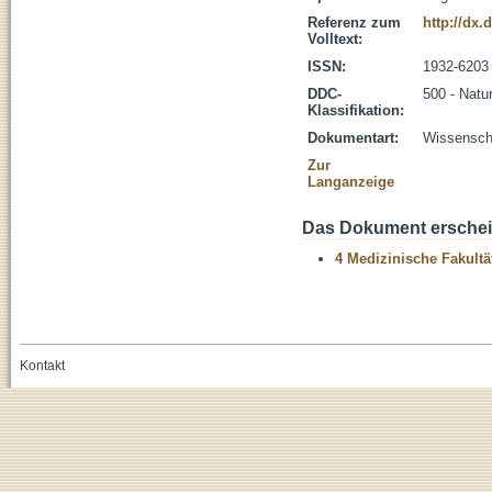
Referenz zum
http://dx.
Volltext:
ISSN:
1932-6203
DDC-
500 - Natu
Klassifikation:
Dokumentart:
Wissenscha
Zur
Langanzeige
Das Dokument erschein
4 Medizinische Fakultä
Kontakt