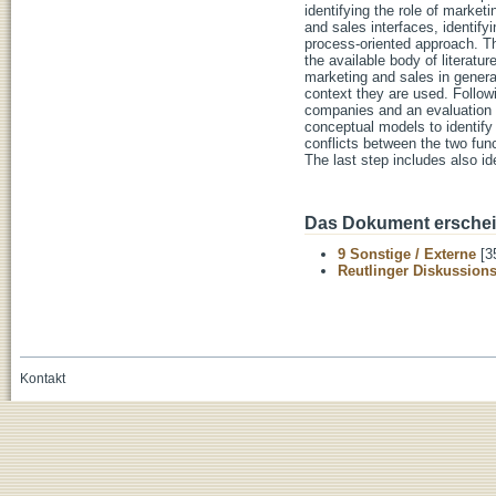
identifying the role of marke
and sales interfaces, identify
process-oriented approach. Th
the available body of literatur
marketing and sales in general
context they are used. Followi
companies and an evaluation of
conceptual models to identify 
conflicts between the two func
The last step includes also i
Das Dokument erschein
9 Sonstige / Externe
[3
Reutlinger Diskussion
Kontakt