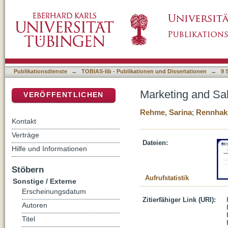
Marketing and Sales – Successful Peacekee
DSpace Repositorium (Manakin basiert)
Publikationsdienste
→
TOBIAS-lib - Publikationen und Dissertationen
→
9 
Marketing and Sa
VERÖFFENTLICHEN
Rehme, Sarina
;
Rennhak,
Kontakt
Verträge
Dateien:
Hilfe und Informationen
Stöbern
Aufrufstatistik
Sonstige / Externe
Erscheinungsdatum
Zitierfähiger Link (URI):
Autoren
Titel