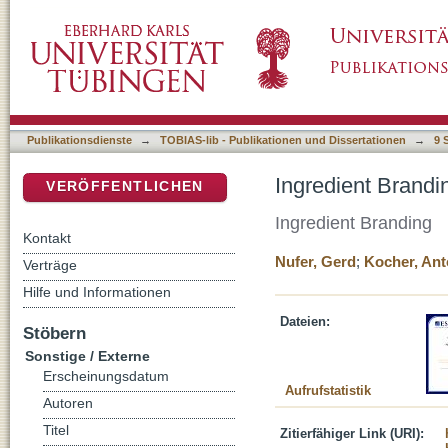
Ingredient Branding
DSpace Repositorium (Manakin basiert)
Publikationsdienste
→
TOBIAS-lib - Publikationen und Dissertationen
→
9 
Ingredient Brandi
VERÖFFENTLICHEN
Ingredient Branding
Kontakt
Nufer, Gerd
;
Kocher, An
Verträge
Hilfe und Informationen
Dateien:
Stöbern
Sonstige / Externe
Erscheinungsdatum
Aufrufstatistik
Autoren
Titel
Zitierfähiger Link (URI):