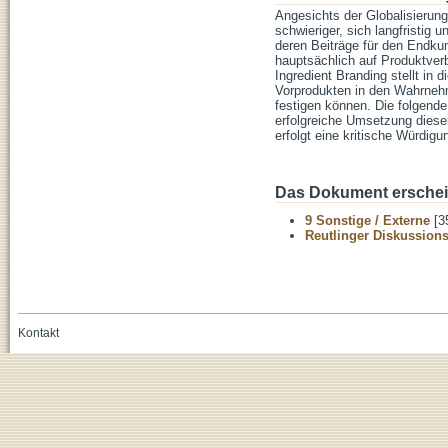
Angesichts der Globalisierun
schwieriger, sich langfristig
deren Beiträge für den Endkun
hauptsächlich auf Produktverb
Ingredient Branding stellt in
Vorprodukten in den Wahrnehm
festigen können. Die folgende
erfolgreiche Umsetzung diese
erfolgt eine kritische Würdi
Das Dokument erschein
9 Sonstige / Externe
[3
Reutlinger Diskussion
Kontakt