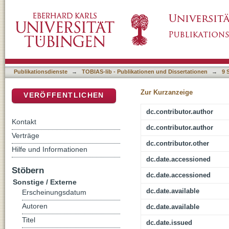
The nature of sports marketing
DSpace Repositorium (Manakin basiert)
Publikationsdienste
→
TOBIAS-lib - Publikationen und Dissertationen
→
9 
Zur Kurzanzeige
VERÖFFENTLICHEN
dc.contributor.author
Kontakt
dc.contributor.author
Verträge
dc.contributor.other
Hilfe und Informationen
dc.date.accessioned
Stöbern
dc.date.accessioned
Sonstige / Externe
dc.date.available
Erscheinungsdatum
Autoren
dc.date.available
Titel
dc.date.issued