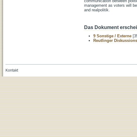
communication between politici
management as voters will be
and realpolitik.
Das Dokument erschein
9 Sonstige / Externe
[3
Reutlinger Diskussion
Kontakt