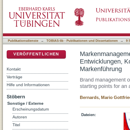
Markenmanagement von politischen Parteien
DSpace Repositorium (Manakin basiert)
Ansätze der erweiterten Markenführung
Publikationsdienste
→
TOBIAS-lib - Publikationen und Dissertationen
→
9 
Markenmanagement
VERÖFFENTLICHEN
Entwicklungen, K
Markenführung
Kontakt
Verträge
Brand management of 
Hilfe und Informationen
starting points for 
Stöbern
Bernards, Mario Gottfrie
Sonstige / Externe
Erscheinungsdatum
Dateien:
Autoren
Titel