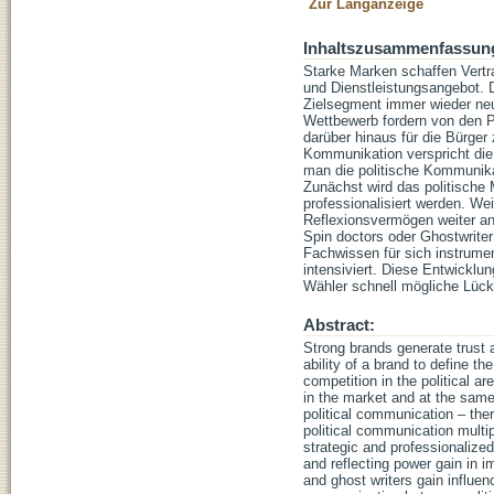
Zur Langanzeige
Inhaltszusammenfassun
Starke Marken schaffen Vertr
und Dienstleistungsangebot. D
Zielsegment immer wieder neu
Wettbewerb fordern von den P
darüber hinaus für die Bürger
Kommunikation verspricht die 
man die politische Kommunika
Zunächst wird das politisch
professionalisiert werden. W
Reflexionsvermögen weiter an
Spin doctors oder Ghostwriter
Fachwissen für sich instrumen
intensiviert. Diese Entwicklu
Wähler schnell mögliche Lück
Abstract:
Strong brands generate trust 
ability of a brand to define 
competition in the political ar
in the market and at the same
political communication – ther
political communication multi
strategic and professionaliz
and reflecting power gain in 
and ghost writers gain influen