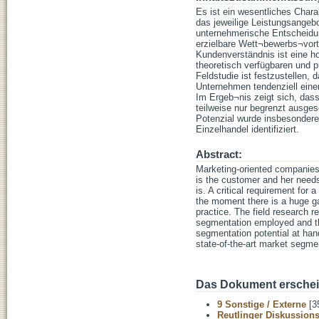
Es ist ein wesentliches Char
das jeweilige Leistungsangeb
unternehmerische Entscheidung
erzielbare Wett¬bewerbs¬vorte
Kundenverständnis ist eine h
theoretisch verfügbaren und
Feldstudie ist festzustellen,
Unternehmen tendenziell einen
Im Ergeb¬nis zeigt sich, da
teilweise nur begrenzt ausge
Potenzial wurde insbesondere
Einzelhandel identifiziert.
Abstract:
Marketing-oriented companies 
is the customer and her needs
is. A critical requirement for
the moment there is a huge ga
practice. The field research r
segmentation employed and th
segmentation potential at han
state-of-the-art market segme
Das Dokument erschein
9 Sonstige / Externe
[3
Reutlinger Diskussion