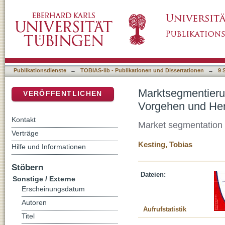
Marktsegmentierung in der Unternehmenspra
DSpace Repositorium (Manakin basiert)
Publikationsdienste
→
TOBIAS-lib - Publikationen und Dissertationen
→
9 
Marktsegmentierun
VERÖFFENTLICHEN
Vorgehen und He
Kontakt
Market segmentation 
Verträge
Kesting, Tobias
Hilfe und Informationen
Stöbern
Dateien:
Sonstige / Externe
Erscheinungsdatum
Autoren
Aufrufstatistik
Titel