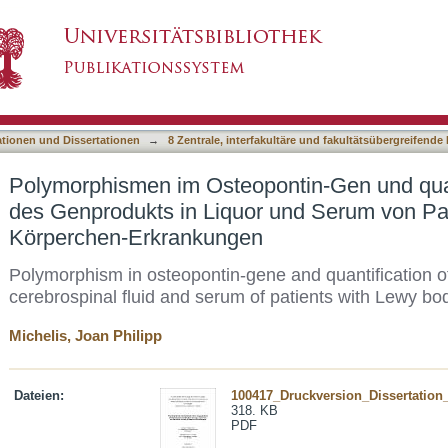
ontin-Gen und quantitative Bestimmung des 
asiert)
 Lewy-Körperchen-Erkrankungen
ationen und Dissertationen
→
8 Zentrale, interfakultäre und fakultätsübergreifende
Polymorphismen im Osteopontin-Gen und qua
des Genprodukts in Liquor und Serum von Pa
Körperchen-Erkrankungen
Polymorphism in osteopontin-gene and quantification o
cerebrospinal fluid and serum of patients with Lewy bo
Michelis, Joan Philipp
Dateien:
100417_Druckversion_Dissertation_
318. KB
PDF