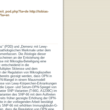
c_mit_pod.php?la=de
http://tobias-
?la=en
nz“ (PDD) und „Demenz mit Lewy-
 pathologischen Merkmale unter dem
menfassen. Die Ätiologie dieser
 scheinen an der Entstehung der
e mit Mikroglia-Beteiligung eine
t entscheidend in die
ultiplen Sklerose und dem
 der Regulation von Mikrogliazellen
bereits gezeigt werden, dass OPN in
OPN-Mangel in einem Mausmodell
enese von Lewy-Körperchen-Erkrankungen
lb die Liquor- und Serum-OPN-Spiegel von
eier SNP-Varianten (T-66G, A1239C) im
arianten des SNP-66 mit dem Auftreten
eits früher gezeigte Erhöhung der OPN-
 in der vorliegenden Arbeit bestätigt
es SNP-66 mit erhöhten Immunglobulin-G-
 hin, dass die Regulation von OPN eine