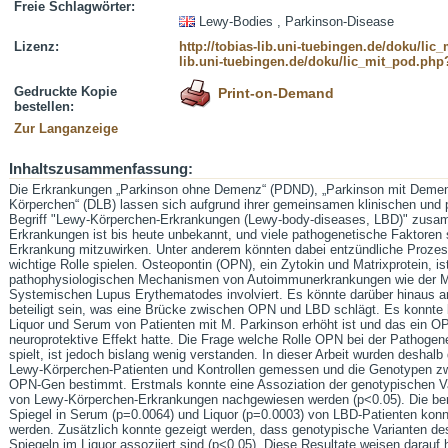
Freie Schlagwörter:
Lewy-Bodies , Parkinson-Disease
Lizenz:
http://tobias-lib.uni-tuebingen.de/doku/li
lib.uni-tuebingen.de/doku/lic_mit_pod.php
Gedruckte Kopie
Print-on-Demand
bestellen:
Zur Langanzeige
Inhaltszusammenfassung:
Die Erkrankungen „Parkinson ohne Demenz“ (PDND), „Parkinson mit Deme
Körperchen“ (DLB) lassen sich aufgrund ihrer gemeinsamen klinischen und
Begriff "Lewy-Körperchen-Erkrankungen (Lewy-body-diseases, LBD)" zusam
Erkrankungen ist bis heute unbekannt, und viele pathogenetische Faktoren
Erkrankung mitzuwirken. Unter anderem könnten dabei entzündliche Prozess
wichtige Rolle spielen. Osteopontin (OPN), ein Zytokin und Matrixprotein, is
pathophysiologischen Mechanismen von Autoimmunerkrankungen wie der M
Systemischen Lupus Erythematodes involviert. Es könnte darüber hinaus an
beteiligt sein, was eine Brücke zwischen OPN und LBD schlägt. Es konnte 
Liquor und Serum von Patienten mit M. Parkinson erhöht ist und das ein 
neuroprotektive Effekt hatte. Die Frage welche Rolle OPN bei der Pathog
spielt, ist jedoch bislang wenig verstanden. In dieser Arbeit wurden desha
Lewy-Körperchen-Patienten und Kontrollen gemessen und die Genotypen zw
OPN-Gen bestimmt. Erstmals konnte eine Assoziation der genotypischen V
von Lewy-Körperchen-Erkrankungen nachgewiesen werden (p<0.05). Die ber
Spiegel in Serum (p=0.0064) und Liquor (p=0.0003) von LBD-Patienten konnte
werden. Zusätzlich konnte gezeigt werden, dass genotypische Varianten d
Spiegeln im Liquor assoziiert sind (p<0.05). Diese Resultate weisen darauf