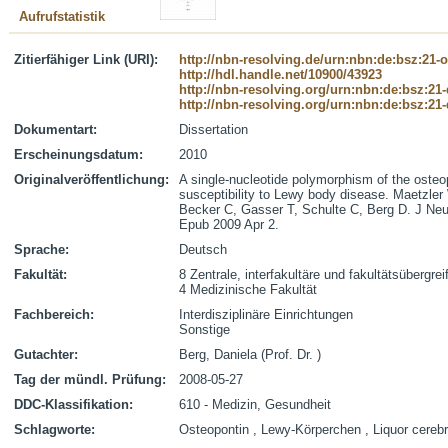
Aufrufstatistik
Zitierfähiger Link (URI):
http://nbn-resolving.de/urn:nbn:de:bsz:21-
http://hdl.handle.net/10900/43923
http://nbn-resolving.org/urn:nbn:de:bsz:21
http://nbn-resolving.org/urn:nbn:de:bsz:21
Dokumentart:
Dissertation
Erscheinungsdatum:
2010
Originalveröffentlichung:
A single-nucleotide polymorphism of the osteo
susceptibility to Lewy body disease. Maetzler
Becker C, Gasser T, Schulte C, Berg D. J Ne
Epub 2009 Apr 2.
Sprache:
Deutsch
Fakultät:
8 Zentrale, interfakultäre und fakultätsübergre
4 Medizinische Fakultät
Fachbereich:
Interdisziplinäre Einrichtungen
Sonstige
Gutachter:
Berg, Daniela (Prof. Dr. )
Tag der mündl. Prüfung:
2008-05-27
DDC-Klassifikation:
610 - Medizin, Gesundheit
Schlagworte:
Osteopontin , Lewy-Körperchen , Liquor cerebr