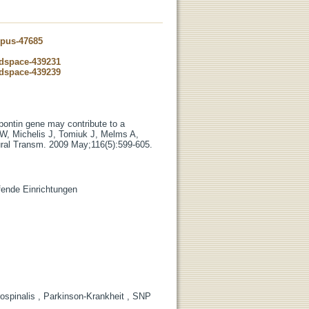
opus-47685
-dspace-439231
-dspace-439239
pontin gene may contribute to a
 W, Michelis J, Tomiuk J, Melms A,
ural Transm. 2009 May;116(5):599-605.
ifende Einrichtungen
ospinalis , Parkinson-Krankheit , SNP