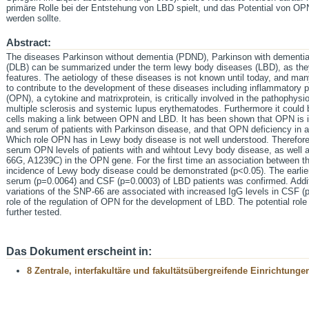
primäre Rolle bei der Entstehung von LBD spielt, und das Potential von OPN
werden sollte.
Abstract:
The diseases Parkinson without dementia (PDND), Parkinson with dementi
(DLB) can be summarized under the term lewy body diseases (LBD), as they 
features. The aetiology of these diseases is not known until today, and man
to contribute to the development of these diseases including inflammatory 
(OPN), a cytokine and matrixprotein, is critically involved in the pathophys
multiple sclerosis and systemic lupus erythematodes. Furthermore it could be
cells making a link between OPN and LBD. It has been shown that OPN is in
and serum of patients with Parkinson disease, and that OPN deficiency in
Which role OPN has in Lewy body disease is not well understood. Therefor
serum OPN levels of patients with and wihtout Levy body disease, as well a
66G, A1239C) in the OPN gene. For the first time an association between t
incidence of Lewy body disease could be demonstrated (p<0.05). The earlie
serum (p=0.0064) and CSF (p=0.0003) of LBD patients was confirmed. Addit
variations of the SNP-66 are associated with increased IgG levels in CSF (p
role of the regulation of OPN for the development of LBD. The potential ro
further tested.
Das Dokument erscheint in:
8 Zentrale, interfakultäre und fakultätsübergreifende Einrichtunge