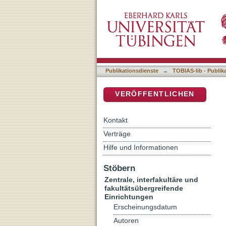
Polymorphismen im Osteop
DSpace Repositorium (Manakin b
Serum von Patienten mit
Publikationsdienste
→
TOBIAS-lib - Publik
VERÖFFENTLICHEN
Kontakt
Verträge
Hilfe und Informationen
Stöbern
Zentrale, interfakultäre und
fakultätsübergreifende
Einrichtungen
Erscheinungsdatum
Autoren