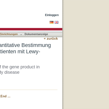
Genprodukts in Liquor und
Einloggen
 Einrichtungen
→
Dokumentanzeige
« zurück
ntitative Bestimmung
tienten mit Lewy-
f the gene product in
dy disease
End ...