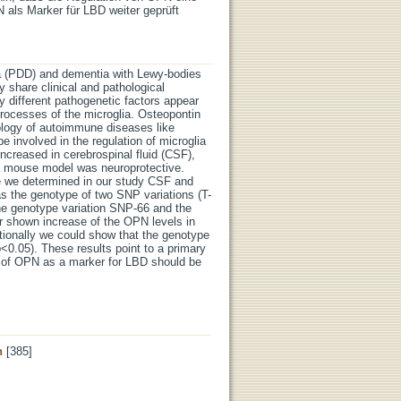
 als Marker für LBD weiter geprüft
a (PDD) and dementia with Lewy-bodies
share clinical and pathological
y different pathogenetic factors appear
processes of the microglia. Osteopontin
iology of autoimmune diseases like
 involved in the regulation of microglia
creased in cerebrospinal fluid (CSF),
 a mouse model was neuroprotective.
e we determined in our study CSF and
s the genotype of two SNP variations (T-
he genotype variation SNP-66 and the
r shown increase of the OPN levels in
ionally we could show that the genotype
<0.05). These results point to a primary
le of OPN as a marker for LBD should be
n
[385]