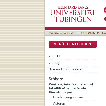
Eine neue Strategie zur I
DSpace Repositorium (Manakin b
Publikationsdienste
→
TOBIAS-lib - Publik
VERÖFFENTLICHEN
Kontakt
Verträge
Hilfe und Informationen
Stöbern
Zentrale, interfakultäre und
fakultätsübergreifende
Einrichtungen
Erscheinungsdatum
Autoren