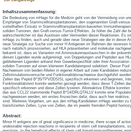
Inhaltszusammenfassung:
Die Bedeutung von mHags für die Medizin geht von der Vermeidung von u
Empfänger von Stammzelltransplantationen, den sogenannten Graft-versus
vorteilhaften Einsatz in Stammzelltransplantation-basierten Immuntherapi
soliden Tumoren, den Graft-versus-Tumor-Effekten. Je höher die Zahl der 
wahrscheinlicher ist das Auslösen oder Vermeiden dieser Reaktionen. Es is
mHags zu finden, auch und gerade über neue Strategien wie die in dieser Arb
neue Strategie zur Suche von minor H Antigenen im Rahmen der reversen 
nach natürlich prozessierten, auf HLA präsentierten und molekular nachge
bekannt ist, dass es Varianten mit Aminosäurenaustauschen in der präsentie
diesen Liganden wurde aufgereinigt, von Doppelungen und Peptiden aus HLA
gebliebenen Liganden anhand ihrer Gewebespezifität oder ihrer Assoziatio
soliden Tumoren auf einen kleineren Kandidatenpool selektiert. Dieser Pool
Nachweisen von beiden Allelen in eigener Arbeit auf zwei Kandidaten reduzi
Zellstimulationsversuche und Funktionalitätsnachweise durchgeführt wurden
Zellen das Peptid B*35/TPVDDSISL spezifisch erkennen und beginnen, Int
Funktionalitätstest konnte weiterhin gezeigt werden, dass diese T-Zellen da
spezifisch erkennen und diese Zellen lysieren. Alloreaktive Effekte konnt
das aus CCL22 stammende Peptid B*14/DRLQTALLV konnte eine Population 
nachgewiesen werden, ein erstes Anzeichen dafür, dass auch hier reaktive,
sind. Weiteres Vorgehen, um aus den mHag-Kandidaten mHags werden zu la
transfizierten Zellen, Lyse von Zellen, die im jeweils fremden Peptid homoz
Abstract:
Minor H antigens are of great significance in medicine, there scope of actio
undesirable rejection reactions in recipients of stem cell transplantations, 
reactions, to the beneficial effects of stem cell based-immunotherapies ag