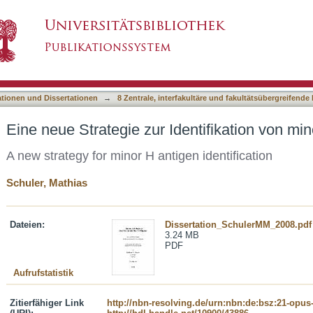
dentifikation von minor H-Antigenen
asiert)
ationen und Dissertationen
→
8 Zentrale, interfakultäre und fakultätsübergreifende
Eine neue Strategie zur Identifikation von mi
A new strategy for minor H antigen identification
Schuler, Mathias
Dateien:
Dissertation_SchulerMM_2008.pdf
3.24 MB
PDF
Aufrufstatistik
Zitierfähiger Link
http://nbn-resolving.de/urn:nbn:de:bsz:21-opus