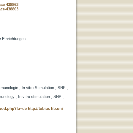
ace-438863
ace-438863
de Einrichtungen
munologie , In vitro-Stimulation , SNP ,
unology , In vitro stimulation , SNP ,
t_pod.php?la=de
http://tobias-lib.uni-