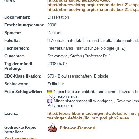
(URI):
http://hdl.handle.net/10900/43886
http://nbn-resolving.org/urn:nbn:de:bsz:21-dsp
http://nbn-resolving.org/urn:nbn:de:bsz:21-dsp
Dokumentart:
Dissertation
Erscheinungsdatum:
2008
Sprache:
Deutsch
Fakultät:
8 Zentrale, interfakultäre und fakultätsübergreifen
Fachbereich:
Interfakultäres Institut für Zellbiologie (IFIZ)
Gutachter:
Stevanovic, Stefan (Professor Dr. )
Tag der mündl.
2008-04-07
Prüfung:
DDC-Klassifikation:
570 - Biowissenschaften, Biologie
Schlagworte:
Zellkultur
Freie Schlagwörter:
Nebenhistokompatibilitätsantigene , Reverse Im
Polymorphismus
Minor histocompatibility antigens , Reverse imm
Polymorphism
Lizenz:
http://tobias-lib.uni-tuebingen.de/doku/lic_mi
tuebingen.de/doku/lic_mit_pod.php?la=en
Gedruckte Kopie
Print-on-Demand
bestellen:
Zur Langanzeige