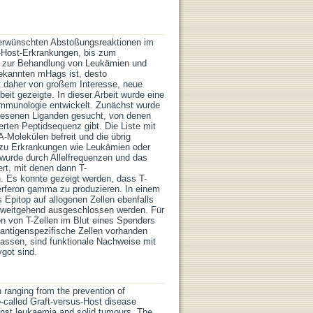
nerwünschten Abstoßungsreaktionen im
-Host-Erkrankungen, bis zum
en zur Behandlung von Leukämien und
bekannten mHags ist, desto
t daher von großem Interesse, neue
eit gezeigte. In dieser Arbeit wurde eine
Immunologie entwickelt. Zunächst wurde
wiesenen Liganden gesucht, von denen
rten Peptidsequenz gibt. Die Liste mit
-Molekülen befreit und die übrig
n zu Erkrankungen wie Leukämien oder
 wurde durch Allelfrequenzen und das
ert, mit denen dann T-
. Es konnte gezeigt werden, dass T-
erferon gamma zu produzieren. In einem
s Epitop auf allogenen Zellen ebenfalls
en weitgehend ausgeschlossen werden. Für
von T-Zellen im Blut eines Spenders
 antigenspezifische Zellen vorhanden
ssen, sind funktionale Nachweise mit
ygot sind.
n ranging from the prevention of
so-called Graft-versus-Host disease
ainst leukaemia and solid tumours. The