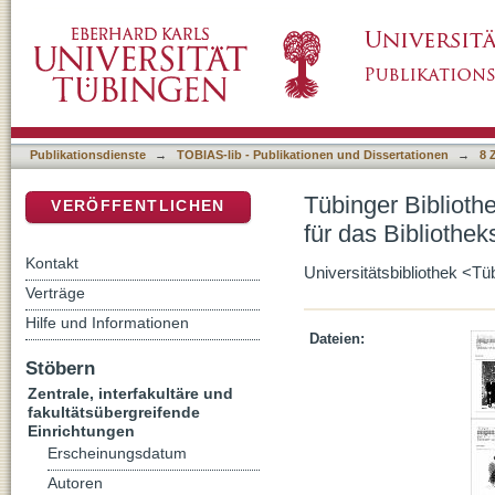
Tübinger Bibliotheksinformationen, Jahrgang 
DSpace Repositorium (Manakin basiert)
Universität Tübingen
Publikationsdienste
→
TOBIAS-lib - Publikationen und Dissertationen
→
8 
Tübinger Biblioth
VERÖFFENTLICHEN
für das Bibliothe
Kontakt
Universitätsbibliothek <T
Verträge
Hilfe und Informationen
Dateien:
Stöbern
Zentrale, interfakultäre und
fakultätsübergreifende
Einrichtungen
Erscheinungsdatum
Autoren