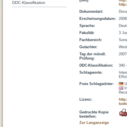
(URI):
http
DDC-Klassifikation
http
Dokumentart:
Disse
Erscheinungsdatum:
2008
Sprache:
Deut
Fakultät:
3 Jur
Fachbereich:
Sons
Gutachter:
West
Tag der mündl.
2007
Prüfung:
DDC-Klassifikation:
340 
Schlagworte:
Inter
Effiz
Freie Schlagwörter:
U
I
Reca
Lizenz:
http
tueb
Gedruckte Kopie
bestellen:
Zur Langanzeige