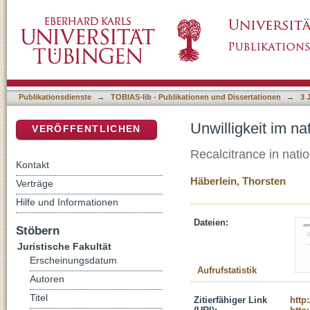
Unwilligkeit im nationalen und international
DSpace Repositorium (Manakin basiert)
Publikationsdienste
→
TOBIAS-lib - Publikationen und Dissertationen
→
3 
Unwilligkeit im n
VERÖFFENTLICHEN
Recalcitrance in natio
Kontakt
Häberlein, Thorsten
Verträge
Hilfe und Informationen
Dateien:
Stöbern
Juristische Fakultät
Erscheinungsdatum
Aufrufstatistik
Autoren
Titel
Zitierfähiger Link
http