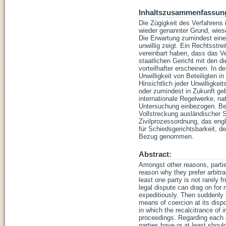
Inhaltszusammenfassun
Die Zügigkeit des Verfahrens
wieder genannter Grund, wieso
Die Erwartung zumindest einer
unwillig zeigt. Ein Rechtsstre
vereinbart haben, dass das Ve
staatlichen Gericht mit den 
vorteilhafter erscheinen. In 
Unwilligkeit von Beteiligten 
Hinsichtlich jeder Unwilligkei
oder zumindest in Zukunft geb
internationale Regelwerke, n
Untersuchung einbezogen. Bes
Vollstreckung ausländischer 
Zivilprozessordnung, das eng
für Schiedsgerichtsbarkeit, d
Bezug genommen.
Abstract:
Amongst other reasons, partie
reason why they prefer arbitr
least one party is not rarely f
legal dispute can drag on for 
expeditiously. Then suddenly p
means of coercion at its disp
in which the recalcitrance of 
proceedings. Regarding each co
parties have or at least should