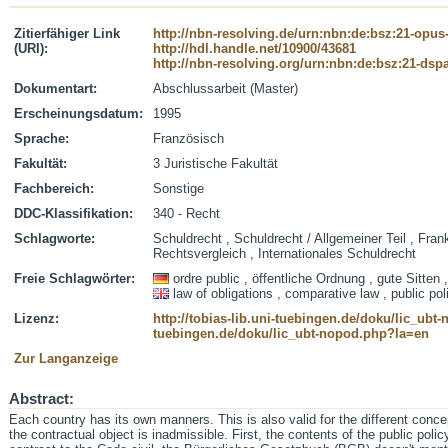
Zitierfähiger Link
http://nbn-resolving.de/urn:nbn:de:bsz:21-opus
(URI):
http://hdl.handle.net/10900/43681
http://nbn-resolving.org/urn:nbn:de:bsz:21-dsp
Dokumentart:
Abschlussarbeit (Master)
Erscheinungsdatum:
1995
Sprache:
Französisch
Fakultät:
3 Juristische Fakultät
Fachbereich:
Sonstige
DDC-Klassifikation:
340 - Recht
Schlagworte:
Schuldrecht , Schuldrecht / Allgemeiner Teil , Fran
Rechtsvergleich , Internationales Schuldrecht
Freie Schlagwörter:
ordre public , öffentliche Ordnung , gute Sitte
law of obligations , comparative law , public pol
Lizenz:
http://tobias-lib.uni-tuebingen.de/doku/lic_ub
tuebingen.de/doku/lic_ubt-nopod.php?la=en
Zur Langanzeige
Abstract:
Each country has its own manners. This is also valid for the different con
the contractual object is inadmissible. First, the contents of the public poli