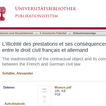
 et ses conséquences : une comparaison entre le 
asiert)
ationen und Dissertationen
→
3 Juristische Fakultät
→
Dokumentanzeige
L'illicéité des prestations et ses conséquenc
entre le droit civil français et allemand
The inadmissibility of the contractual object and its c
between the French and German civil law
Schäfer, Alexander
Dateien:
Moeurs.pdf
245. KB
PDF
Aufrufstatistik