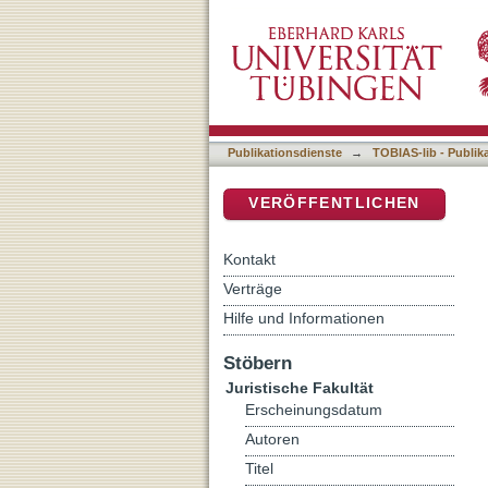
L'illicéité des prestations
DSpace Repositorium (Manakin b
allemand
Publikationsdienste
→
TOBIAS-lib - Publik
VERÖFFENTLICHEN
Kontakt
Verträge
Hilfe und Informationen
Stöbern
Juristische Fakultät
Erscheinungsdatum
Autoren
Titel