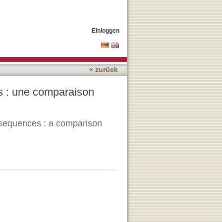
droit civil français et
Einloggen
« zurück
es : une comparaison
onsequences : a comparison