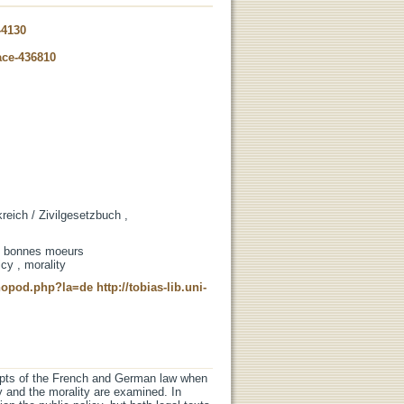
-4130
ace-436810
kreich / Zivilgesetzbuch ,
n , bonnes moeurs
icy , morality
t-nopod.php?la=de
http://tobias-lib.uni-
cepts of the French and German law when
cy and the morality are examined. In