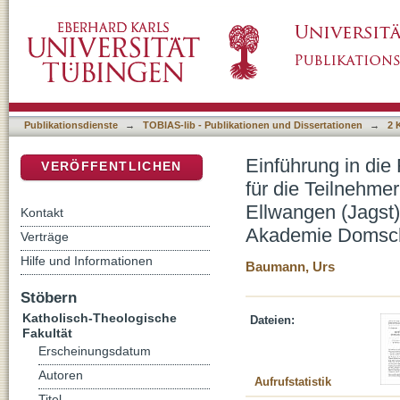
Einführung in die Fundamentaltheologie : Leh
DSpace Repositorium (Manakin basiert)
Studienwochenende vom 14./15. Februar 200
Fernkurs (katholische Akademie Domschule)
Publikationsdienste
→
TOBIAS-lib - Publikationen und Dissertationen
→
2 
Einführung in die
VERÖFFENTLICHEN
für die Teilnehm
Ellwangen (Jagst
Kontakt
Akademie Domsch
Verträge
Hilfe und Informationen
Baumann, Urs
Stöbern
Katholisch-Theologische
Dateien:
Fakultät
Erscheinungsdatum
Autoren
Aufrufstatistik
Titel