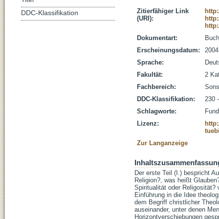
Zitierfähiger Link
http
DDC-Klassifikation
(URI):
http
http
Dokumentart:
Buc
Erscheinungsdatum:
2004
Sprache:
Deut
Fakultät:
2 Ka
Fachbereich:
Sons
DDC-Klassifikation:
230 
Schlagworte:
Fund
Lizenz:
http
tueb
Zur Langanzeige
Inhaltszusammenfassun
Der erste Teil (I.) bespricht 
Religion?, was heißt Glauben
Spiritualität oder Religositä
Einführung in die Idee theol
dem Begriff christlicher Theo
auseinander, unter denen Men
Horizontverschiebungen gespr