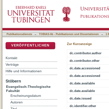
“Die Reliquien der kuhköpfigen Göttin in Byb
DSpace Repositorium (Manakin basiert)
Publikationsdienste
→
TOBIAS-lib - Publikationen und Dissertationen
→
1 
Zur Kurzanzeige
VERÖFFENTLICHEN
dc.contributor.author
Kontakt
dc.contributor.other
Verträge
dc.date.accessioned
Hilfe und Informationen
dc.date.accessioned
Stöbern
dc.date.available
Evangelisch-Theologische
Fakultät
dc.date.available
Erscheinungsdatum
dc.date.issued
Autoren
dc.identifier.other
Titel