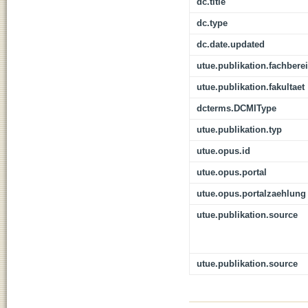
dc.title
dc.type
dc.date.updated
utue.publikation.fachbere
utue.publikation.fakultaet
dcterms.DCMIType
utue.publikation.typ
utue.opus.id
utue.opus.portal
utue.opus.portalzaehlung
utue.publikation.source
utue.publikation.source