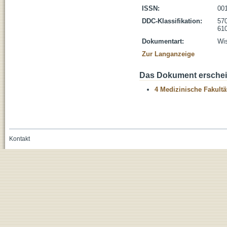
ISSN:
00
DDC-Klassifikation:
570
610
Dokumentart:
Wis
Zur Langanzeige
Das Dokument erschein
4 Medizinische Fakultä
Kontakt