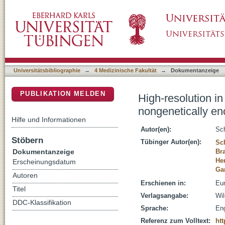
High-resolution in vivo imaging of microglia 
DSpace Repositorium (Manakin basiert)
Universitätsbibliographie
→
4 Medizinische Fakultät
→
Dokumentanzeige
PUBLIKATION MELDEN
High-resolution in
nongenetically e
Hilfe und Informationen
Autor(en):
Sc
Stöbern
Tübinger Autor(en):
Sc
Dokumentanzeige
Br
He
Erscheinungsdatum
Ga
Autoren
Erschienen in:
Eur
Titel
Verlagsangabe:
Wil
DDC-Klassifikation
Sprache:
Eng
Referenz zum Volltext:
htt